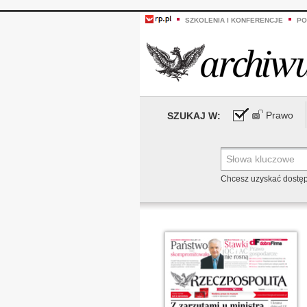
SZKOLENIA I KONFERENCJE
PO
Prawo
SZUKAJ W:
Chcesz uzyskać dostę