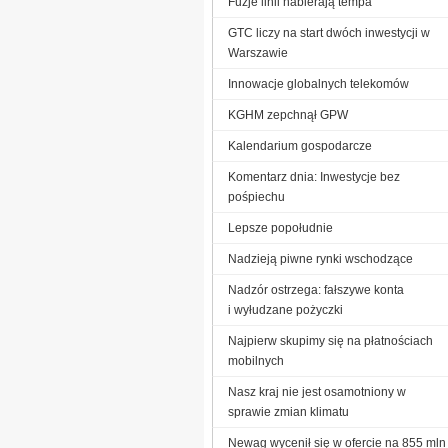
Fuzje linii nabierają tempa
GTC liczy na start dwóch inwestycji w
Warszawie
Innowacje globalnych telekomów
KGHM zepchnął GPW
Kalendarium gospodarcze
Komentarz dnia: Inwestycje bez
pośpiechu
Lepsze popołudnie
Nadzieją piwne rynki wschodzące
Nadzór ostrzega: fałszywe konta
i wyłudzane pożyczki
Najpierw skupimy się na płatnościach
mobilnych
Nasz kraj nie jest osamotniony w
sprawie zmian klimatu
Newag wycenił się w ofercie na 855 mln