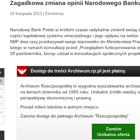
Zagadkowa zmiana opinii Narodowego Banku
14 listopada 2013 | Ekonomia
Narodowy Bank Polski w krótkim czasie radykalnie zmienił swoją 
części kapitałowej systemu emerytalnego i jego wpływu na sektor
NBP dwa razy przekazywał swoje stanowisko do Ministerstwa Pracy
lutego w ramach konsultacji przed „Przeglądem funkcjonowania 
28 października, biorąc udział w konsultacjach społecznych proje
Dostęp do treści Archiwum.rp.pl jest płatny.
D
Archiwum Rzeczpospolitej to wygodna wyszukiwarka archiw
3
na łamach dziennika od 1993 roku. Unikalne źródło wiedzy o
10
perspektywę ekonomiczną i prawną.
17
Ponad milion tekstów w jednym miejscu.
24
Zamów dostęp do pełnego Archiwum "Rzeczpospolitej"
Zamów
Unikalna oferta