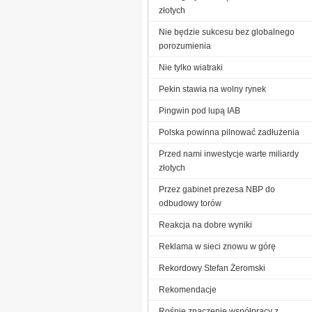
złotych
Nie będzie sukcesu bez globalnego
porozumienia
Nie tylko wiatraki
Pekin stawia na wolny rynek
Pingwin pod lupą IAB
Polska powinna pilnować zadłużenia
Przed nami inwestycje warte miliardy
złotych
Przez gabinet prezesa NBP do
odbudowy torów
Reakcja na dobre wyniki
Reklama w sieci znowu w górę
Rekordowy Stefan Żeromski
Re­ko­men­da­cje
Rośnie znaczenie współpracy z