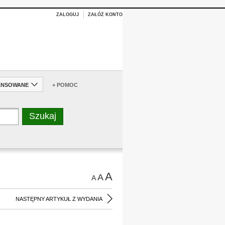
ZALOGUJ
ZAŁÓŻ KONTO
ANSOWANE
+ POMOC
A
A
A
NASTĘPNY ARTYKUŁ Z WYDANIA