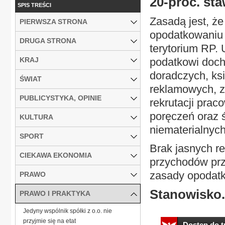
20-proc. st
SPIS TREŚCI
Zasadą jest, że
PIERWSZA STRONA
opodatkowaniu 
DRUGA STRONA
terytorium RP. 
KRAJ
podatkowi doch
doradczych, ks
ŚWIAT
reklamowych, za
PUBLICYSTYKA, OPINIE
rekrutacji prac
poręczeń oraz 
KULTURA
niematerialnych
SPORT
Brak jasnych r
CIEKAWA EKONOMIA
przychodów prz
zasady opodatk
PRAWO
Stanowisko.
PRAWO I PRAKTYKA
Jedyny wspólnik spółki z o.o. nie
przyjmie się na etat
Dostęp do tr