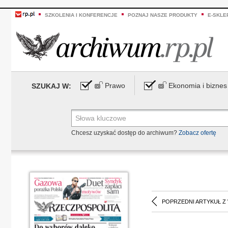
SZKOLENIA I KONFERENCJE
POZNAJ NASZE PRODUKTY
E-SKLE
Prawo
Ekonomia i biznes
SZUKAJ W:
Chcesz uzyskać dostęp do archiwum?
Zobacz ofertę
POPRZEDNI ARTYKUŁ Z