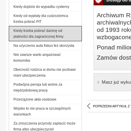
Kiedy dojdzie do wypadku cysterny
Archiwum Rz
Kiedy od wypłaty dla cudzoziemca
archiwalnyc
trzeba pobrać PIT
od 1993 roku
Kiedy trzeba pobrać daninę od
wzbogacone
płatności dla zagranicznej firmy
Na użyczeniu auta fiskus też skorzysta
Ponad milio
Nie zawsze warto angażować
Zamów dostę
komornika
Obecność rodzica w domu nie pozbawi
niani ubezpieczenia
Masz już wyku
Podwójna pensja lub wolne za
międzydobową pracę
Przeciążone akta osobowe
POPRZEDNI ARTYKUŁ Z
Wojsko to nie praca w szczególnych
warunkach
Za zniszczenia przyrody zapłacić może
firma albo ubezpieczyciel