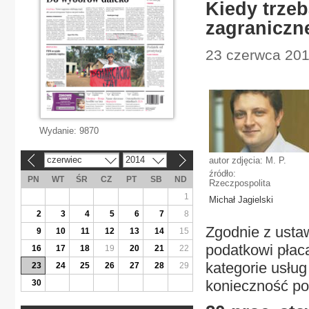
Kiedy trzeb
zagraniczne
23 czerwca 201
Wydanie:
9870
czerwiec
2014
autor zdjęcia: M. P.
«
»
źródło:
PN
WT
ŚR
CZ
PT
SB
ND
Rzeczpospolita
1
Michał Jagielski
2
3
4
5
6
7
8
Zgodnie z ustaw
9
10
11
12
13
14
15
podatkowi płac
16
17
18
19
20
21
22
kategorie usług
23
24
25
26
27
28
29
konieczność pot
30