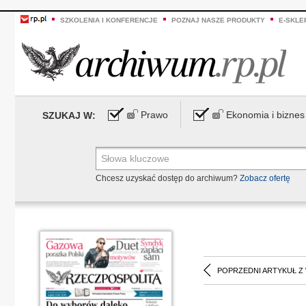
SZKOLENIA I KONFERENCJE
POZNAJ NASZE PRODUKTY
E-SKLE
Prawo
Ekonomia i biznes
SZUKAJ W:
Chcesz uzyskać dostęp do archiwum?
Zobacz ofertę
POPRZEDNI ARTYKUŁ Z