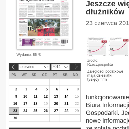
Jeszcze wię
dłużników
23 czerwca 201
Wydanie:
9870
źródło:
Rzeczpospolita
czerwiec
2014
«
»
Zaległości podatkowe
PN
WT
ŚR
CZ
PT
SB
ND
mają dziesiątki
tysięcy firm
1
2
3
4
5
6
7
8
funkcjonowanie
9
10
11
12
13
14
15
Biura Informacj
16
17
18
19
20
21
22
23
24
25
26
27
28
29
Gospodarki. Jed
30
nowe informacj
ze spłatą poda