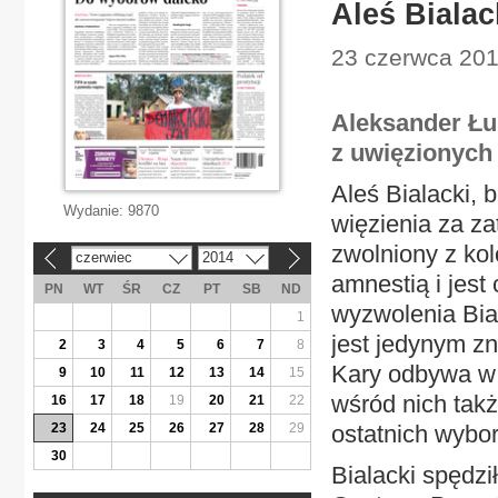
Aleś Bialac
23 czerwca 201
Aleksander Łu
z uwięzionych
Aleś Bialacki, 
Wydanie:
9870
więzienia za z
zwolniony z kol
czerwiec
2014
«
»
amnestią i jest
PN
WT
ŚR
CZ
PT
SB
ND
wyzwolenia Biał
1
jest jedynym zn
2
3
4
5
6
7
8
Kary odbywa w t
9
10
11
12
13
14
15
wśród nich tak
16
17
18
19
20
21
22
23
24
25
26
27
28
29
ostatnich wybo
30
Bialacki spędzi