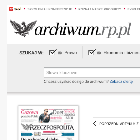
SZKOLENIA I KONFERENCJE
POZNAJ NASZE PRODUKTY
E-SKLE
Prawo
Ekonomia i biznes
SZUKAJ W:
Chcesz uzyskać dostęp do archiwum?
Zobacz ofertę
POPRZEDNI ARTYKUŁ Z