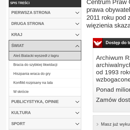
Centrum Praw C
SPIS TREŚCI
prawa obywatels
PIERWSZA STRONA
2011 roku pod 
DRUGA STRONA
więzienia skaza
KRAJ
Dostęp do tr
ŚWIAT
Aleś Bialacki wyszedł z łagru
Archiwum Rz
archiwalnyc
Bracia do szybkiej likwidacji
od 1993 roku
Hiszpania wraca do gry
wzbogacone
Konflikt rozpisany na lata
Ponad milio
W skrócie
Zamów dostę
PUBLICYSTYKA, OPINIE
KULTURA
SPORT
Masz już wyku