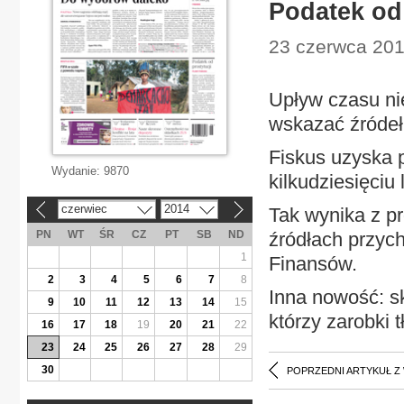
Podatek od 
23 czerwca 201
Upływ czasu nie
wskazać źróde
Fiskus uzyska 
Wydanie:
9870
kilkudziesięciu
czerwiec
2014
Tak wynika z pr
«
»
PN
WT
ŚR
CZ
PT
SB
ND
źródłach przyc
1
Finansów.
2
3
4
5
6
7
8
Inna nowość: s
9
10
11
12
13
14
15
którzy zarobki 
16
17
18
19
20
21
22
23
24
25
26
27
28
29
30
POPRZEDNI ARTYKUŁ Z