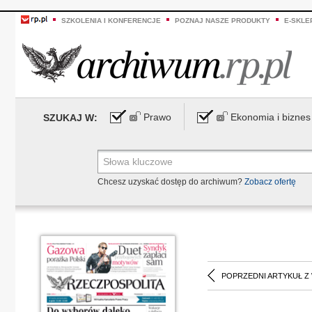
SZKOLENIA I KONFERENCJE
POZNAJ NASZE PRODUKTY
E-SKLE
Prawo
Ekonomia i biznes
SZUKAJ W:
Chcesz uzyskać dostęp do archiwum?
Zobacz ofertę
POPRZEDNI ARTYKUŁ Z