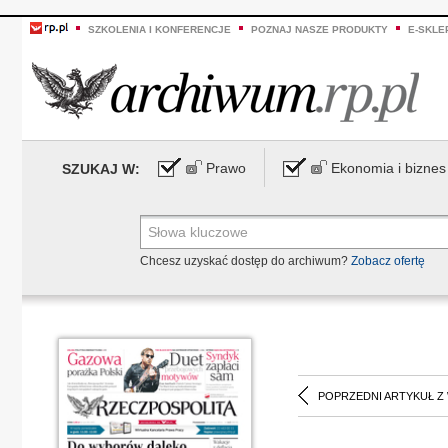
SZKOLENIA I KONFERENCJE
POZNAJ NASZE PRODUKTY
E-SKLE
Prawo
Ekonomia i biznes
SZUKAJ W:
Chcesz uzyskać dostęp do archiwum?
Zobacz ofertę
POPRZEDNI ARTYKUŁ Z