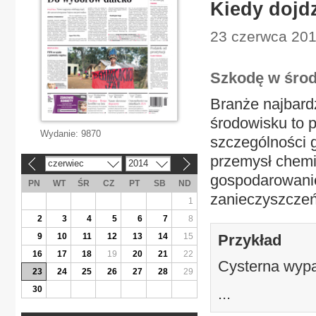
Kiedy dojd
23 czerwca 2014
Szkodę w środ
Branże najbard
środowisku to 
Wydanie:
9870
szczególności g
przemysł chemi
czerwiec
2014
«
»
gospodarowanie
PN
WT
ŚR
CZ
PT
SB
ND
zanieczyszczeń
1
2
3
4
5
6
7
8
9
10
11
12
13
14
15
Przykład
16
17
18
19
20
21
22
Cysterna wypa
23
24
25
26
27
28
29
30
...