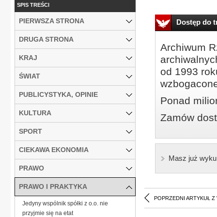
SPIS TREŚCI
PIERWSZA STRONA
Dostęp do tr
DRUGA STRONA
Archiwum Rz
KRAJ
archiwalnyc
od 1993 roku
ŚWIAT
wzbogacone
PUBLICYSTYKA, OPINIE
Ponad milio
KULTURA
Zamów dostę
SPORT
CIEKAWA EKONOMIA
Masz już wyku
PRAWO
PRAWO I PRAKTYKA
POPRZEDNI ARTYKUŁ Z
Jedyny wspólnik spółki z o.o. nie
przyjmie się na etat