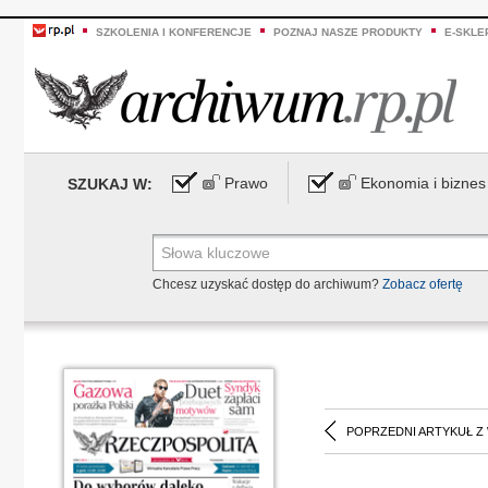
SZKOLENIA I KONFERENCJE
POZNAJ NASZE PRODUKTY
E-SKLE
Prawo
Ekonomia i biznes
SZUKAJ W:
Chcesz uzyskać dostęp do archiwum?
Zobacz ofertę
POPRZEDNI ARTYKUŁ Z