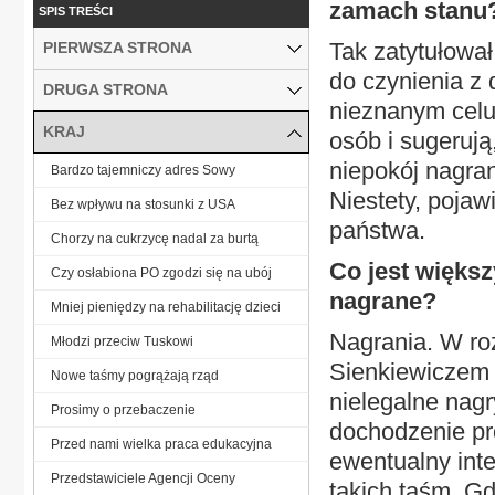
zamach stanu
SPIS TREŚCI
Tak zatytułował
PIERWSZA STRONA
do czynienia z 
DRUGA STRONA
nieznanym celu
KRAJ
osób i sugeruj
niepokój nagran
Bardzo tajemniczy adres Sowy
Niestety, pojaw
Bez wpływu na stosunki z USA
państwa.
Chorzy na cukrzycę nadal za burtą
Co jest większ
Czy osłabiona PO zgodzi się na ubój
nagrane?
Mniej pieniędzy na rehabilitację dzieci
Nagrania. W ro
Młodzi przeciw Tuskowi
Sienkiewiczem 
Nowe taśmy pogrążają rząd
nielegalne nagr
Prosimy o przebaczenie
dochodzenie pro
Przed nami wielka praca edukacyjna
ewentualny inte
Przedstawiciele Agencji Oceny
takich taśm. G