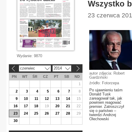
Wszystko b
23 czerwca 2014
Wydanie:
9870
czerwiec
2014
«
»
autor zdjęcia: Robert
PN
WT
ŚR
CZ
PT
SB
ND
Gardziński
źródło: Fotorzepa
1
Po ujawnieniu taśm
2
3
4
5
6
7
8
Donald Tusk
zareagował tak, jak
9
10
11
12
13
14
15
powinien reagować
16
17
18
19
20
21
22
premier. Zatroszczył
się o państwo –
23
24
25
26
27
28
29
twierdzi Andrzej
Olechowski
30