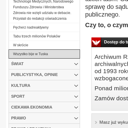
Technologii Medycznych, Narodowego
sprawę do sądu,
Funduszu Zdrowia i Ministerstwa
Zdrowia nie wzięli udziału w debacie.
publicznego.
Przysłali do redakcji oświadczenia
Czy to, o czy
Pęcherz nadreaktywny
Tabu trzech milionów Polaków
Dostęp do tr
W skrócie
Wszystko bije w Tuska
Archiwum Rz
archiwalnyc
ŚWIAT
od 1993 roku
PUBLICYSTYKA, OPINIE
wzbogacone
KULTURA
Ponad milio
SPORT
Zamów dostę
CIEKAWA EKONOMIA
PRAWO
Masz już wyku