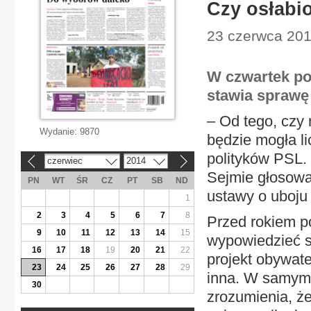
Czy osłabi
23 czerwca 2014
W czwartek po
stawia sprawę 
– Od tego, czy
Wydanie:
9870
będzie mogła l
polityków PSL.
czerwiec
2014
«
»
Sejmie głosowa
PN
WT
ŚR
CZ
PT
SB
ND
ustawy o uboju
1
2
3
4
5
6
7
8
Przed rokiem po
9
10
11
12
13
14
15
wypowiedzieć s
16
17
18
19
20
21
22
projekt obywat
23
24
25
26
27
28
29
inna. W samym 
30
zrozumienia, ż