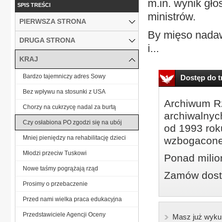
m.in. wynik gł
SPIS TREŚCI
ministrów.
PIERWSZA STRONA
By mięso nadaw
DRUGA STRONA
i...
KRAJ
Bardzo tajemniczy adres Sowy
Dostęp do tr
Bez wpływu na stosunki z USA
Archiwum Rz
Chorzy na cukrzycę nadal za burtą
archiwalnyc
Czy osłabiona PO zgodzi się na ubój
od 1993 roku
Mniej pieniędzy na rehabilitację dzieci
wzbogacone
Młodzi przeciw Tuskowi
Ponad milio
Nowe taśmy pogrążają rząd
Zamów dostę
Prosimy o przebaczenie
Przed nami wielka praca edukacyjna
Przedstawiciele Agencji Oceny
Masz już wyku