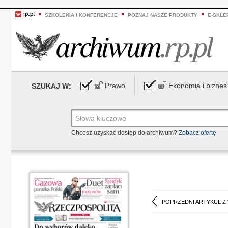
SZKOLENIA I KONFERENCJE
POZNAJ NASZE PRODUKTY
E-SKLE
Prawo
Ekonomia i biznes
SZUKAJ W:
Chcesz uzyskać dostęp do archiwum?
Zobacz ofertę
POPRZEDNI ARTYKUŁ Z