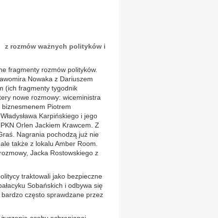
 z rozmów ważnych polityków i
ne fragmenty rozmów polityków.
Sławomira Nowaka z Dariuszem
 (ich fragmenty tygodnik
tery nowe rozmowy: wiceministra
z biznesmenem Piotrem
Władysława Karpińskiego i jego
m PKN Orlen Jackiem Krawcem. Z
 Graś. Nagrania pochodzą już nie
, ale także z lokalu Amber Room.
j rozmowy, Jacka Rostowskiego z
litycy traktowali jako bezpieczne
 pałacyku Sobańskich i odbywa się
ło bardzo często sprawdzane przez