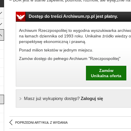
– BOR jest w stanie zapewnić poufność rozmów, ale wyłącznie na 
Dostęp do treści Archiwum.rp.pl jest płatny.
Archiwum Rzeczpospolitej to wygodna wyszukiwarka archiw
na łamach dziennika od 1993 roku. Unikalne źródło wiedzy o
perspektywę ekonomiczną i prawną.
Ponad milion tekstów w jednym miejscu.
Zamów dostęp do pełnego Archiwum "Rzeczpospolitej"
Zamów
Unikalna oferta
Masz już wykupiony dostęp?
Zaloguj się
POPRZEDNI ARTYKUŁ Z WYDANIA