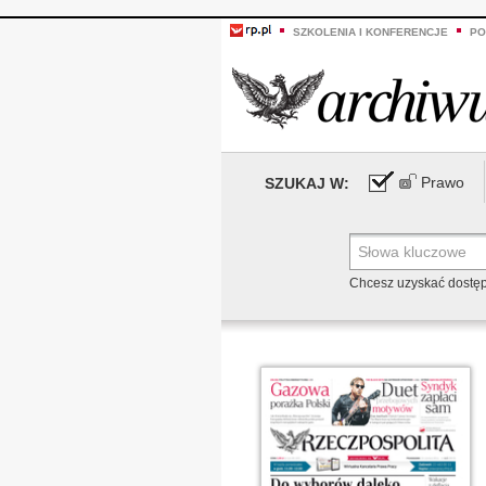
SZKOLENIA I KONFERENCJE
PO
Prawo
SZUKAJ W:
Chcesz uzyskać dostę