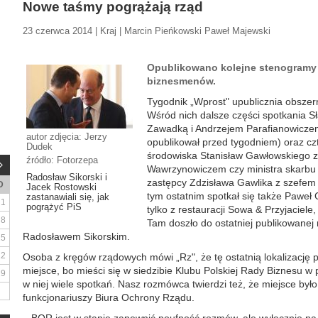
Nowe taśmy pogrążają rząd
23 czerwca 2014 | Kraj | Marcin Pieńkowski Paweł Majewski
Opublikowano kolejne stenogramy
biznesmenów.
Tygodnik „Wprost" upublicznia obszer
Wśród nich dalsze części spotkania 
Zawadką i Andrzejem Parafianowiczem
autor zdjęcia: Jerzy
opublikował przed tygodniem) oraz cz
Dudek
środowiska Stanisław Gawłowskiego 
źródło: Fotorzepa
Wawrzynowiczem czy ministra skarbu 
Radosław Sikorski i
zastępcy Zdzisława Gawlika z szefe
D
Jacek Rostowski
tym ostatnim spotkał się także Paweł
zastanawiali się, jak
1
pogrążyć PiS
tylko z restauracji Sowa & Przyjaciele
8
Tam doszło do ostatniej publikowane
Radosławem Sikorskim.
15
22
Osoba z kręgów rządowych mówi „Rz", że tę ostatnią lokalizację po
miejsce, bo mieści się w siedzibie Klubu Polskiej Rady Biznesu w
29
w niej wiele spotkań. Nasz rozmówca twierdzi też, że miejsce by
funkcjonariuszy Biura Ochrony Rządu.