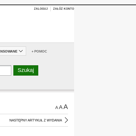
ZALOGUJ
ZAŁÓŻ KONTO
ANSOWANE
+ POMOC
A
A
A
NASTĘPNY ARTYKUŁ Z WYDANIA