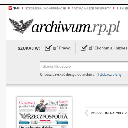
SZKOLENIA I KONFERENCJE
POZNAJ NASZE PRODUKTY
E-SKLE
Prawo
Ekonomia i biznes
SZUKAJ W:
Chcesz uzyskać dostęp do archiwum?
Zobacz ofertę
POPRZEDNI ARTYKUŁ Z