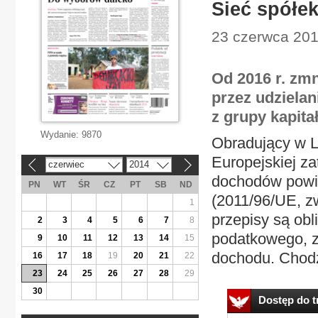
Sieć spółek
23 czerwca 201
Od 2016 r. zmn
przez udziela
z grupy kapita
Wydanie:
9870
Obradujący w L
Europejskiej za
czerwiec
2014
«
»
dochodów powi
PN
WT
ŚR
CZ
PT
SB
ND
(2011/96/UE, zw
1
przepisy są ob
2
3
4
5
6
7
8
podatkowego, z
9
10
11
12
13
14
15
dochodu. Chodzi
16
17
18
19
20
21
22
23
24
25
26
27
28
29
30
Dostęp do tr