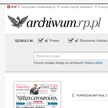
SZKOLENIA I KONFERENCJE
POZNAJ NASZE PRODUKTY
E-SKLE
Prawo
Ekonomia i biznes
SZUKAJ W:
Chcesz uzyskać dostęp do archiwum?
Zobacz ofertę
POPRZEDNI ARTYKUŁ Z