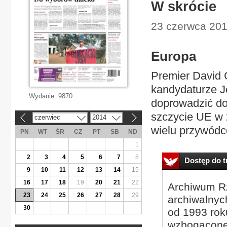
W skrócie
23 czerwca 2014
Europa
Premier David 
kandydaturze J
Wydanie:
9870
doprowadzić do
szczycie UE w 
czerwiec
2014
«
»
wielu przywódc
PN
WT
ŚR
CZ
PT
SB
ND
1
2
3
4
5
6
7
8
Dostęp do tr
9
10
11
12
13
14
15
16
17
18
19
20
21
22
Archiwum Rz
23
24
25
26
27
28
29
archiwalnyc
30
od 1993 roku
wzbogacone