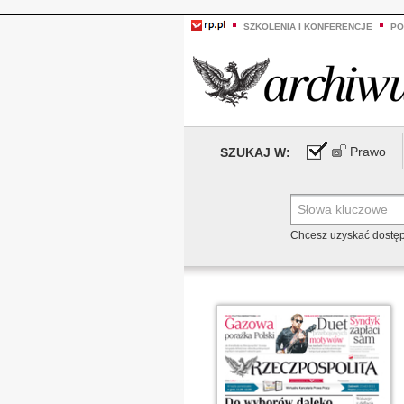
SZKOLENIA I KONFERENCJE
PO
Prawo
SZUKAJ W:
Chcesz uzyskać dostę