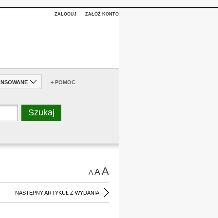
ZALOGUJ
ZAŁÓŻ KONTO
ANSOWANE
+ POMOC
A
A
A
NASTĘPNY ARTYKUŁ Z WYDANIA