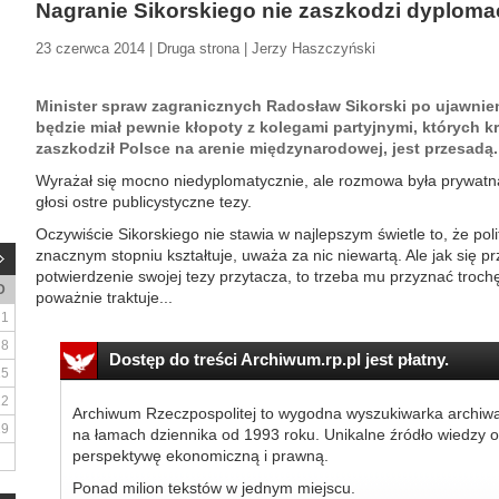
Nagranie Sikorskiego nie zaszkodzi dyplomac
23 czerwca 2014 | Druga strona | Jerzy Haszczyński
Minister spraw zagranicznych Radosław Sikorski po ujawnie
będzie miał pewnie kłopoty z kolegami partyjnymi, których k
zaszkodził Polsce na arenie międzynarodowej, jest przesadą.
Wyrażał się mocno niedyplomatycznie, ale rozmowa była prywatn
głosi ostre publicystyczne tezy.
Oczywiście Sikorskiego nie stawia w najlepszym świetle to, że pol
znacznym stopniu kształtuje, uważa za nic niewartą. Ale jak się pr
potwierdzenie swojej tezy przytacza, to trzeba mu przyznać trochę r
D
poważnie traktuje...
1
8
Dostęp do treści Archiwum.rp.pl jest płatny.
15
22
Archiwum Rzeczpospolitej to wygodna wyszukiwarka archiw
29
na łamach dziennika od 1993 roku. Unikalne źródło wiedzy o
perspektywę ekonomiczną i prawną.
Ponad milion tekstów w jednym miejscu.