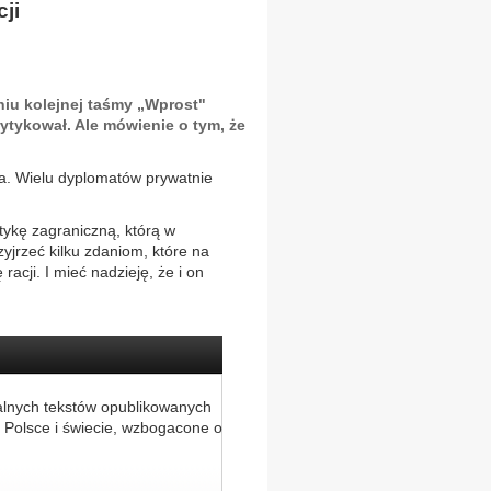
ji
niu kolejnej taśmy „Wprost"
rytykował. Ale mówienie o tym, że
a. Wielu dyplomatów prywatnie
itykę zagraniczną, którą w
zyjrzeć kilku zdaniom, które na
acji. I mieć nadzieję, że i on
alnych tekstów opublikowanych
 Polsce i świecie, wzbogacone o