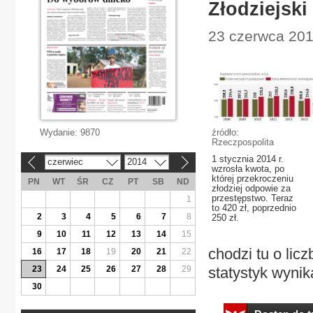
Złodziejski
23 czerwca 201
Wydanie:
9870
źródło:
Rzeczpospolita
1 stycznia 2014 r.
czerwiec
2014
«
»
wzrosła kwota, po
której przekroczeniu
PN
WT
ŚR
CZ
PT
SB
ND
złodziej odpowie za
przestępstwo. Teraz
1
to 420 zł, poprzednio
2
3
4
5
6
7
8
250 zł.
9
10
11
12
13
14
15
chodzi tu o licz
16
17
18
19
20
21
22
23
24
25
26
27
28
29
statystyk wynik
30