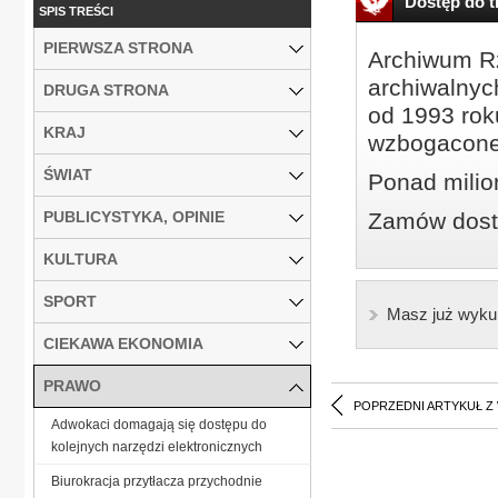
Dostęp do tr
SPIS TREŚCI
PIERWSZA STRONA
Archiwum Rz
archiwalnyc
DRUGA STRONA
od 1993 roku
KRAJ
wzbogacone
ŚWIAT
Ponad milio
PUBLICYSTYKA, OPINIE
Zamów dostę
KULTURA
SPORT
Masz już wyku
CIEKAWA EKONOMIA
PRAWO
POPRZEDNI ARTYKUŁ Z
Adwokaci domagają się dostępu do
kolejnych narzędzi elektronicznych
Biurokracja przytłacza przychodnie