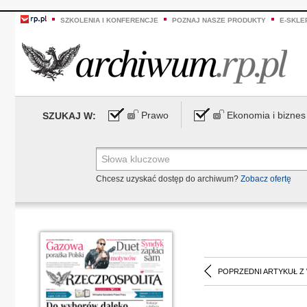
SZKOLENIA I KONFERENCJE
POZNAJ NASZE PRODUKTY
E-SKLE
Prawo
Ekonomia i biznes
SZUKAJ W:
Chcesz uzyskać dostęp do archiwum?
Zobacz ofertę
POPRZEDNI ARTYKUŁ Z