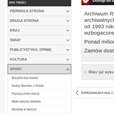
Dostęp do tr
SPIS TREŚCI
PIERWSZA STRONA
Archiwum Rz
archiwalnyc
DRUGA STRONA
od 1993 roku
KRAJ
wzbogacone
ŚWIAT
Ponad milio
PUBLICYSTYKA, OPINIE
Zamów dostę
KULTURA
SPORT
Masz już wyku
Brazylia bije brawo
Dobry Niemiec z Polski
POPRZEDNI ARTYKUŁ Z
Francja znów marzy
Małe radości debiutu
Mundial w skrócie