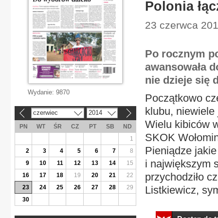
Polonia łąc
23 czerwca 2014
Po rocznym po
awansowała do 
nie dzieje się 
Wydanie:
9870
Początkowo czę
klubu, niewiele
czerwiec
2014
«
»
Wielu kibiców 
PN
WT
ŚR
CZ
PT
SB
ND
SKOK Wołomin, 
1
Pieniądze jaki
2
3
4
5
6
7
8
i największym s
9
10
11
12
13
14
15
przychodziło c
16
17
18
19
20
21
22
23
24
25
26
27
28
29
Listkiewicz, sy
30