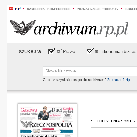
SZKOLENIA I KONFERENCJE
POZNAJ NASZE PRODUKTY
E-SKLE
Prawo
Ekonomia i biznes
SZUKAJ W:
Chcesz uzyskać dostęp do archiwum?
Zobacz ofertę
POPRZEDNI ARTYKUŁ Z