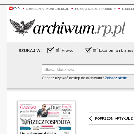
SZKOLENIA I KONFERENCJE
POZNAJ NASZE PRODUKTY
E-SKLE
Prawo
Ekonomia i biznes
SZUKAJ W:
Chcesz uzyskać dostęp do archiwum?
Zobacz ofertę
POPRZEDNI ARTYKUŁ Z