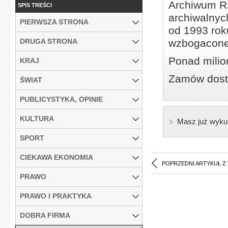
Archiwum Rz
SPIS TREŚCI
archiwalnyc
PIERWSZA STRONA
od 1993 roku
DRUGA STRONA
wzbogacone
Ponad milio
KRAJ
Zamów dostę
ŚWIAT
PUBLICYSTYKA, OPINIE
KULTURA
Masz już wyku
SPORT
CIEKAWA EKONOMIA
POPRZEDNI ARTYKUŁ Z
PRAWO
PRAWO I PRAKTYKA
DOBRA FIRMA