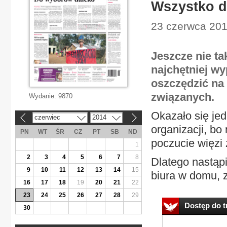
Wszystko d
23 czerwca 201
Jeszcze nie t
najchętniej w
oszczędzić na 
związanych.
Wydanie:
9870
Okazało się jed
czerwiec
2014
«
»
organizacji, b
PN
WT
ŚR
CZ
PT
SB
ND
poczucie więzi 
1
2
3
4
5
6
7
8
Dlatego nastąpi
9
10
11
12
13
14
15
biura w domu, z
16
17
18
19
20
21
22
23
24
25
26
27
28
29
Dostęp do tr
30