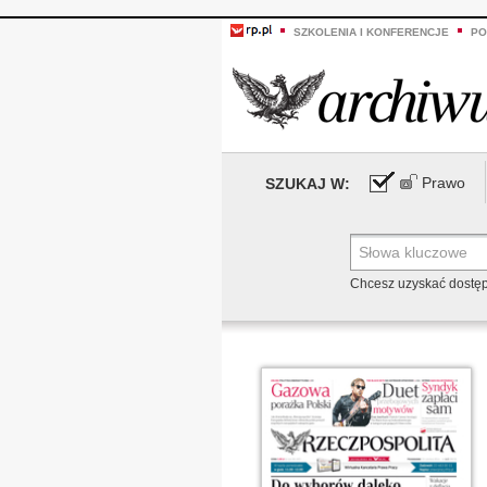
SZKOLENIA I KONFERENCJE
PO
Prawo
SZUKAJ W:
Chcesz uzyskać dostę