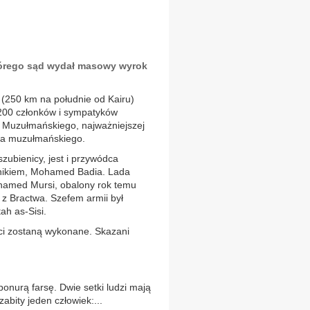
órego sąd wydał masowy wyrok
(250 km na południe od Kairu)
 200 członków i sympatyków
 Muzułmańskiego, najważniejszej
ata muzułmańskiego.
zubienicy, jest i przywódca
nikiem, Mohamed Badia. Lada
amed Mursi, obalony rok temu
z Bractwa. Szefem armii był
ah as-Sisi.
rci zostaną wykonane. Skazani
onurą farsę. Dwie setki ludzi mają
abity jeden człowiek:...