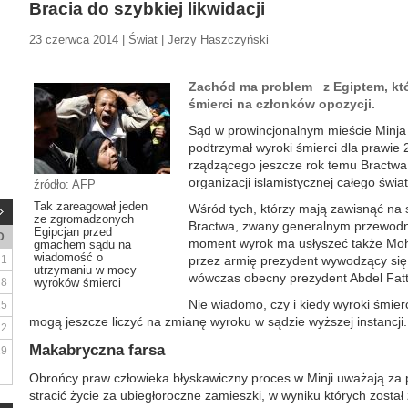
Bracia do szybkiej likwidacji
23 czerwca 2014 | Świat | Jerzy Haszczyński
Zachód ma problem z Egiptem, kt
śmierci na członków opozycji.
Sąd w prowincjonalnym mieście Minja 
podtrzymał wyroki śmierci dla prawie
rządzącego jeszcze rok temu Bractwa
organizacji islamistycznej całego świ
źródło: AFP
Tak zareagował jeden
Wśród tych, którzy mają zawisnąć na s
ze zgromadzonych
Bractwa, zwany generalnym przewod
Egipcjan przed
D
moment wyrok ma usłyszeć także Moh
gmachem sądu na
wiadomość o
1
przez armię prezydent wywodzący się 
utrzymaniu w mocy
wówczas obecny prezydent Abdel Fatt
8
wyroków śmierci
Nie wiadomo, czy i kiedy wyroki śmie
15
mogą jeszcze liczyć na zmianę wyroku w sądzie wyższej instancji.
22
Makabryczna farsa
29
Obrońcy praw człowieka błyskawiczny proces w Minji uważają za p
stracić życie za ubiegłoroczne zamieszki, w wyniku których został z