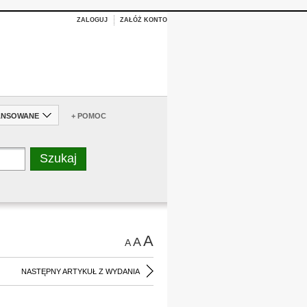
ZALOGUJ
ZAŁÓŻ KONTO
ANSOWANE
+ POMOC
A
A
A
NASTĘPNY ARTYKUŁ Z WYDANIA