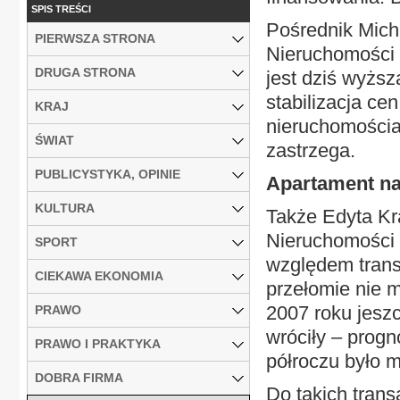
SPIS TREŚCI
Pośrednik Mich
PIERWSZA STRONA
Nieruchomości p
DRUGA STRONA
jest dziś wyższ
stabilizacja c
KRAJ
nieruchomościa
ŚWIAT
zastrzega.
PUBLICYSTYKA, OPINIE
Apartament n
KULTURA
Także Edyta Kr
Nieruchomości 
SPORT
względem transa
CIEKAWA EKONOMIA
przełomie nie 
2007 roku jesz
PRAWO
wróciły – progn
PRAWO I PRAKTYKA
półroczu było m
DOBRA FIRMA
Do takich trans