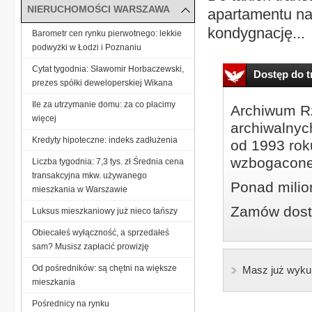
NIERUCHOMOŚCI WARSZAWA
apartamentu na
kondygnację...
Barometr cen rynku pierwotnego: lekkie
podwyżki w Łodzi i Poznaniu
Cytat tygodnia: Sławomir Horbaczewski,
Dostęp do tr
prezes spółki deweloperskiej Wikana
Ile za utrzymanie domu: za co płacimy
Archiwum Rz
więcej
archiwalnyc
Kredyty hipoteczne: indeks zadłużenia
od 1993 roku
wzbogacone
Liczba tygodnia: 7,3 tys. zł Średnia cena
transakcyjna mkw. używanego
Ponad milio
mieszkania w Warszawie
Zamów dostę
Luksus mieszkaniowy już nieco tańszy
Obiecałeś wyłączność, a sprzedałeś
sam? Musisz zapłacić prowizję
Od pośredników: są chętni na większe
Masz już wyku
mieszkania
Pośrednicy na rynku