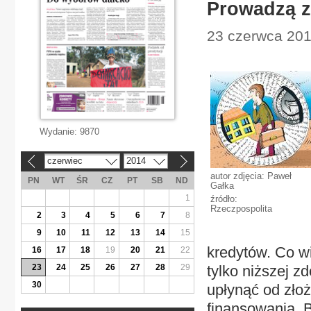
Prowadzą z
23 czerwca 201
Wydanie:
9870
czerwiec
2014
«
»
autor zdjęcia: Paweł
PN
WT
ŚR
CZ
PT
SB
ND
Gałka
1
źródło:
Rzeczpospolita
2
3
4
5
6
7
8
9
10
11
12
13
14
15
kredytów. Co wi
16
17
18
19
20
21
22
23
24
25
26
27
28
29
tylko niższej z
30
upłynąć od zło
finansowania. 