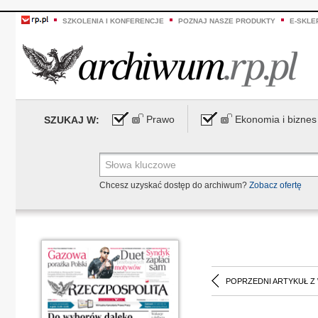
SZKOLENIA I KONFERENCJE
POZNAJ NASZE PRODUKTY
E-SKLE
Prawo
Ekonomia i biznes
SZUKAJ W:
Chcesz uzyskać dostęp do archiwum?
Zobacz ofertę
POPRZEDNI ARTYKUŁ Z