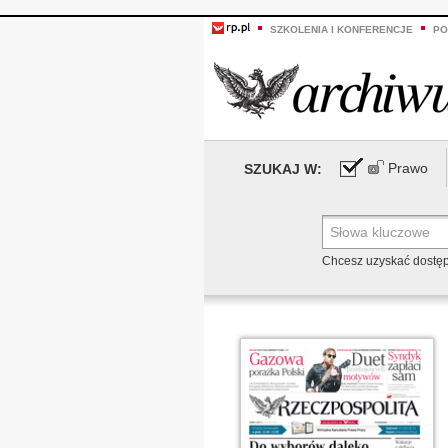
SZKOLENIA I KONFERENCJE
PO
Prawo
SZUKAJ W:
Chcesz uzyskać dostę