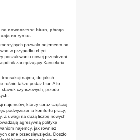
ę na nowoczesne biuro, płacąc
lucja na rynku.
komercyjnych pozwala najemcom na
równo w przypadku chęci
zy poszukiwaniu nowej przestrzeni
wspólnik zarządzający Kancelaria
ransakcji najmu, do jakich
 rośnie także podaż biur. A to
ch stawek czynszowych, przede
cych.
ji najemców, którzy coraz częściej
hęć podwyższenia komfortu pracy,
sty. Z uwagi na dużą liczbę nowych
rowadzają agresywną politykę
waniom najemcy, jak również
ych dane przedsięwzięcia. Doszło