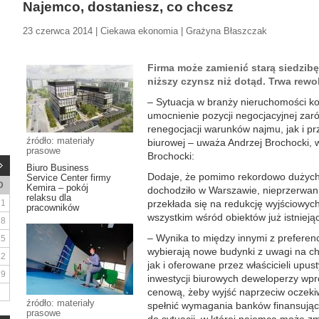
Najemco, dostaniesz, co chcesz
23 czerwca 2014 | Ciekawa ekonomia | Grażyna Błaszczak
Firma może zamienić starą siedzib
niższy czynsz niż dotąd. Trwa rewo
– Sytuacja w branży nieruchomości 
umocnienie pozycji negocjacyjnej za
renegocjacji warunków najmu, jak i pr
źródło: materiały
biurowej – uważa Andrzej Brochocki, 
prasowe
Brochocki:
Biuro Business
Dodaje, że pomimo rekordowo dużych t
Service Center firmy
D
Kemira – pokój
dochodziło w Warszawie, nieprzerwanie
relaksu dla
1
przekłada się na redukcję wyjściowy
pracowników
wszystkim wśród obiektów już istnieją
8
– Wynika to między innymi z preferenc
15
wybierają nowe budynki z uwagi na c
22
jak i oferowane przez właścicieli upu
29
inwestycji biurowych deweloperzy wp
cenową, żeby wyjść naprzeciw oczeki
źródło: materiały
spełnić wymagania banków finansując
prasowe