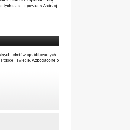
mienić biuro na zupełnie nową
ż dotychczas – opowiada Andrzej
alnych tekstów opublikowanych
 Polsce i świecie, wzbogacone o