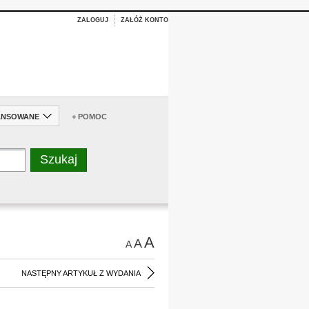
ZALOGUJ
ZAŁÓŻ KONTO
ANSOWANE
+ POMOC
A
A
A
NASTĘPNY ARTYKUŁ Z WYDANIA