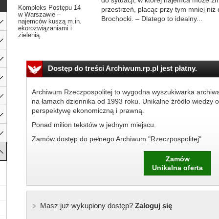
do sytuacji, w której najemca może z
Kompleks Postępu 14
przestrzeń, płacąc przy tym mniej ni
w Warszawie –
Brochocki. – Dlatego to idealny...
najemców kuszą m.in.
ekorozwiązaniami i
zielenią.
Dostęp do treści Archiwum.rp.pl jest płatny.
Archiwum Rzeczpospolitej to wygodna wyszukiwarka archiw
na łamach dziennika od 1993 roku. Unikalne źródło wiedzy o
perspektywę ekonomiczną i prawną.
Ponad milion tekstów w jednym miejscu.
Zamów dostęp do pełnego Archiwum "Rzeczpospolitej"
Zamów
Unikalna oferta
Masz już wykupiony dostęp?
Zaloguj się