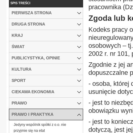
SPIS TREŚCI
pracownika (DzU
PIERWSZA STRONA
Zgoda lub k
DRUGA STRONA
Kodeks pracy o
KRAJ
nieuregulowany
osobowych – tj.
ŚWIAT
2002 r. nr 101,
PUBLICYSTYKA, OPINIE
Zgodnie z jej a
KULTURA
dopuszczalne p
SPORT
- osoba, której
usunięcie dotyc
CIEKAWA EKONOMIA
- jest to niezb
PRAWO
obowiązku wyni
PRAWO I PRAKTYKA
- jest to konie
Jedyny wspólnik spółki z o.o. nie
dotyczą, jest je
przyjmie się na etat