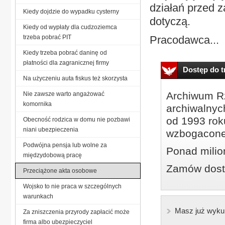
działań przed 
Kiedy dojdzie do wypadku cysterny
dotyczą.
Kiedy od wypłaty dla cudzoziemca
trzeba pobrać PIT
Pracodawca...
Kiedy trzeba pobrać daninę od
płatności dla zagranicznej firmy
Dostęp do tr
Na użyczeniu auta fiskus też skorzysta
Archiwum Rz
Nie zawsze warto angażować
komornika
archiwalnyc
od 1993 roku
Obecność rodzica w domu nie pozbawi
niani ubezpieczenia
wzbogacone
Podwójna pensja lub wolne za
Ponad milio
międzydobową pracę
Zamów dostę
Przeciążone akta osobowe
Wojsko to nie praca w szczególnych
warunkach
Masz już wyku
Za zniszczenia przyrody zapłacić może
firma albo ubezpieczyciel