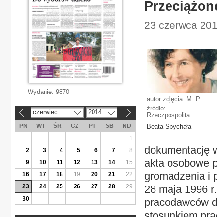
Przeciążon
23 czerwca 2014
Wydanie:
9870
autor zdjęcia: M. P.
źródło:
czerwiec
2014
«
»
Rzeczpospolita
PN
WT
ŚR
CZ
PT
SB
ND
Beata Spychała
1
dokumentację w
2
3
4
5
6
7
8
akta osobowe p
9
10
11
12
13
14
15
gromadzenia i 
16
17
18
19
20
21
22
23
24
25
26
27
28
29
28 maja 1996 r
30
pracodawców d
stosunkiem pra