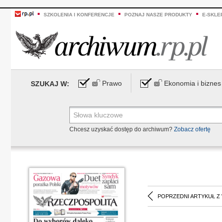
SZKOLENIA I KONFERENCJE
POZNAJ NASZE PRODUKTY
E-SKLE
Prawo
Ekonomia i biznes
SZUKAJ W:
Chcesz uzyskać dostęp do archiwum?
Zobacz ofertę
POPRZEDNI ARTYKUŁ Z