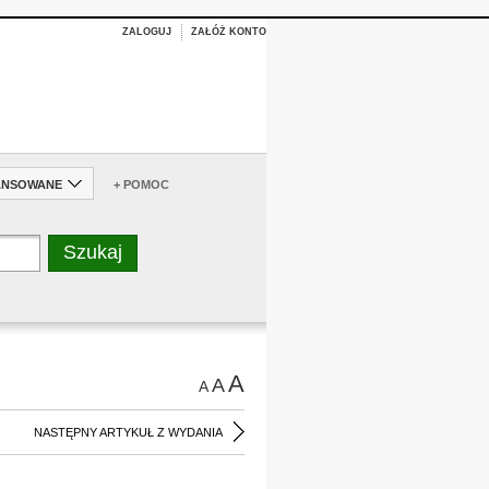
ZALOGUJ
ZAŁÓŻ KONTO
ANSOWANE
+ POMOC
A
A
A
NASTĘPNY ARTYKUŁ Z WYDANIA