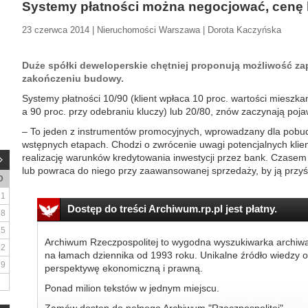
Systemy płatności można negocjować, cenę 
23 czerwca 2014 | Nieruchomości Warszawa | Dorota Kaczyńska
Duże spółki deweloperskie chętniej proponują możliwość za
zakończeniu budowy.
Systemy płatności 10/90 (klient wpłaca 10 proc. wartości miesz
a 90 proc. przy odebraniu kluczy) lub 20/80, znów zaczynają poja
– To jeden z instrumentów promocyjnych, wprowadzany dla pobu
wstępnych etapach. Chodzi o zwrócenie uwagi potencjalnych klie
realizację warunków kredytowania inwestycji przez bank. Czase
lub powraca do niego przy zaawansowanej sprzedaży, by ją przyśp
D
1
Dostęp do treści Archiwum.rp.pl jest płatny.
8
15
Archiwum Rzeczpospolitej to wygodna wyszukiwarka archiw
22
na łamach dziennika od 1993 roku. Unikalne źródło wiedzy o
29
perspektywę ekonomiczną i prawną.
Ponad milion tekstów w jednym miejscu.