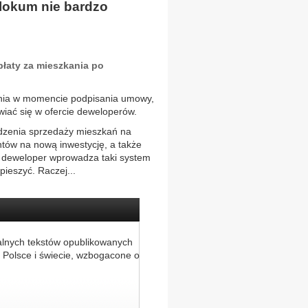
lokum nie bardzo
płaty za mieszkania po
kania w momencie podpisania umowy,
wiać się w ofercie deweloperów.
dzenia sprzedaży mieszkań na
ntów na nową inwestycję, a także
m deweloper wprowadza taki system
ieszyć. Raczej...
alnych tekstów opublikowanych
 Polsce i świecie, wzbogacone o