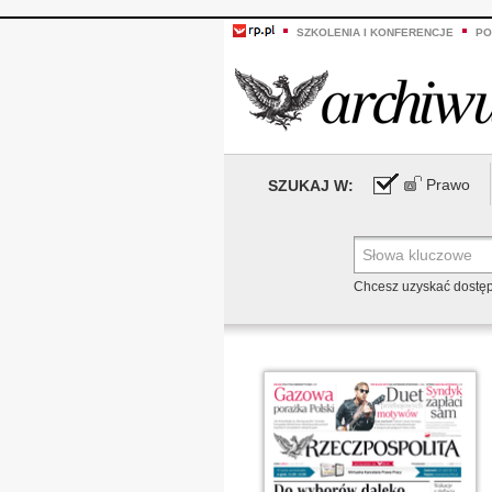
SZKOLENIA I KONFERENCJE
PO
Prawo
SZUKAJ W:
Chcesz uzyskać dostę