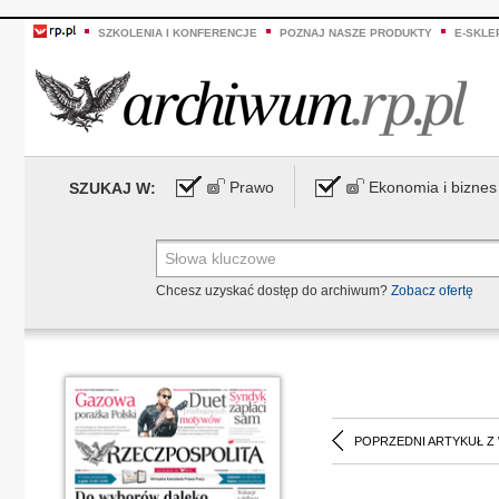
SZKOLENIA I KONFERENCJE
POZNAJ NASZE PRODUKTY
E-SKLE
Prawo
Ekonomia i biznes
SZUKAJ W:
Chcesz uzyskać dostęp do archiwum?
Zobacz ofertę
POPRZEDNI ARTYKUŁ Z