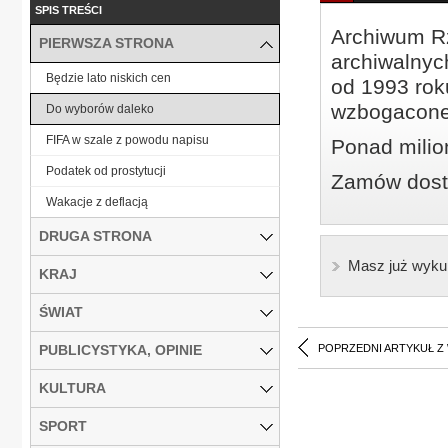
SPIS TREŚCI
Archiwum Rz
PIERWSZA STRONA
archiwalnyc
Będzie lato niskich cen
od 1993 roku
wzbogacone
Do wyborów daleko
FIFA w szale z powodu napisu
Ponad milio
Podatek od prostytucji
Zamów dostę
Wakacje z deflacją
DRUGA STRONA
Masz już wyku
KRAJ
ŚWIAT
PUBLICYSTYKA, OPINIE
POPRZEDNI ARTYKUŁ Z
KULTURA
SPORT