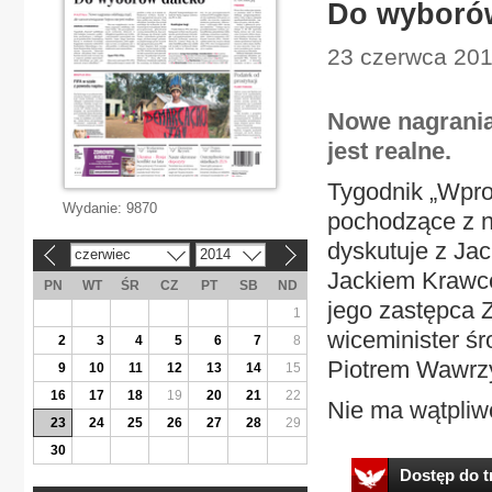
Do wyboró
23 czerwca 2014
Nowe nagrania
jest realne.
Tygodnik „Wpros
Wydanie:
9870
pochodzące z n
dyskutuje z Ja
czerwiec
2014
«
»
Jackiem Krawce
PN
WT
ŚR
CZ
PT
SB
ND
jego zastępca 
1
wiceminister ś
2
3
4
5
6
7
8
Piotrem Wawrz
9
10
11
12
13
14
15
16
17
18
19
20
21
22
Nie ma wątpliwo
23
24
25
26
27
28
29
30
Dostęp do tr