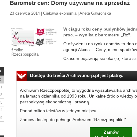
Barometr cen: Domy używane na sprzedaż
23 czerwca 2014 | Ciekawa ekonomia | Aneta Gawrońska
W ciągu roku ceny budynków jedn
proc. – wynika z barometru „Rz".
O ożywieniu na rynku domów trudno 
agencji Akces. – Ceny, mimo spadków,
źródło:
Rzeczpospolita
Czasem pojawiają się okazje, które szy
Dostęp do treści Archiwum.rp.pl jest płatny.
D
1
Archiwum Rzeczpospolitej to wygodna wyszukiwarka archiw
8
na łamach dziennika od 1993 roku. Unikalne źródło wiedzy o
perspektywę ekonomiczną i prawną.
15
22
Ponad milion tekstów w jednym miejscu.
29
Zamów dostęp do pełnego Archiwum "Rzeczpospolitej"
Zamów