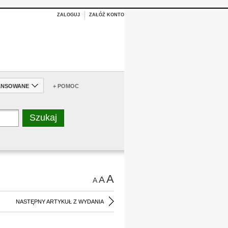
ZALOGUJ
ZAŁÓŻ KONTO
ANSOWANE
+ POMOC
A
A
A
NASTĘPNY ARTYKUŁ Z WYDANIA