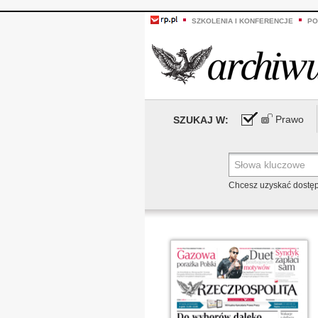
SZKOLENIA I KONFERENCJE
PO
Prawo
SZUKAJ W:
Chcesz uzyskać dostę