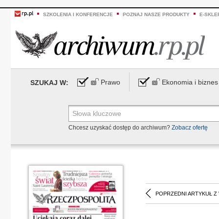
SZKOLENIA I KONFERENCJE
POZNAJ NASZE PRODUKTY
E-SKLE
Prawo
Ekonomia i biznes
SZUKAJ W:
Chcesz uzyskać dostęp do archiwum?
Zobacz ofertę
POPRZEDNI ARTYKUŁ Z