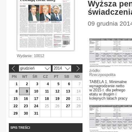
Wyższa pen
świadczenia
09 grudnia 201
Wydanie:
10012
grudzień
2014
«
»
źródło:
Rzeczpospolita
PN
WT
ŚR
CZ
PT
SB
ND
TABELA 1. Minimalne
1
2
3
4
5
6
7
wynagrodzenie netto
w 2015 r. dla pełnego
8
9
10
11
12
13
14
etatu w drugim i
kolejnych latach pracy
15
16
17
18
19
20
21
22
23
24
25
26
27
28
29
30
31
SPIS TREŚCI