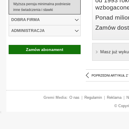
od 1993 roku
Wyższa pensja minimalna podniesie
wzbogacone
inne świadczenia i stawki
Ponad milio
DOBRA FIRMA
Zamów dostę
ADMINISTRACJA
Zamów abonament
Masz już wyku
POPRZEDNI ARTYKUŁ Z
Gremi Media:
O nas
|
Regulamin
|
Reklama
|
N
© Copyr