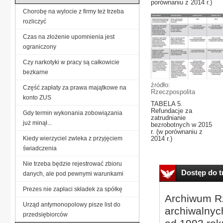
porównaniu z 2014 r.)
Chorobę na wylocie z firmy też trzeba
rozliczyć
Czas na złożenie upomnienia jest
ograniczony
Czy narkotyki w pracy są całkowicie
bezkarne
źródło:
Część zapłaty za prawa majątkowe na
Rzeczpospolita
konto ZUS
TABELA 5.
Refundacje za
Gdy termin wykonania zobowiązania
zatrudnianie
już minął...
bezrobotnych w 2015
r. (w porównaniu z
Kiedy wierzyciel zwleka z przyjęciem
2014 r.)
świadczenia
Nie trzeba będzie rejestrować zbioru
Dostęp do tr
danych, ale pod pewnymi warunkami
Prezes nie zapłaci składek za spółkę
Archiwum Rz
Urząd antymonopolowy pisze list do
archiwalnyc
przedsiębiorców