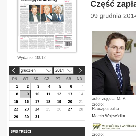
Część zapł
09 grudnia 201
Wydanie:
10012
grudzień
2014
«
»
PN
WT
ŚR
CZ
PT
SB
ND
1
2
3
4
5
6
7
8
9
10
11
12
13
14
autor zdjęcia: M. P.
15
16
17
18
19
20
21
źródło:
Rzeczpospolita
22
23
24
25
26
27
28
Marcin Wojewódka
29
30
31
SPIS TREŚCI
źródło: