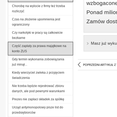
wzbogacone
Chorobę na wylocie z firmy też trzeba
Ponad milio
rozliczyć
Czas na złożenie upomnienia jest
Zamów dostę
ograniczony
Czy narkotyki w pracy są całkowicie
bezkarne
Masz już wyku
Część zapłaty za prawa majątkowe na
konto ZUS
Gdy termin wykonania zobowiązania
już minął...
POPRZEDNI ARTYKUŁ Z
Kiedy wierzyciel zwleka z przyjęciem
świadczenia
Nie trzeba będzie rejestrować zbioru
danych, ale pod pewnymi warunkami
Prezes nie zapłaci składek za spółkę
Urząd antymonopolowy pisze list do
przedsiębiorców