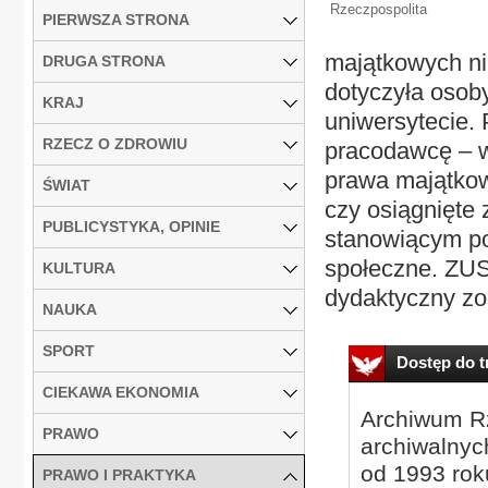
Rzeczpospolita
PIERWSZA STRONA
majątkowych ni
DRUGA STRONA
dotyczyła osob
KRAJ
uniwersytecie. 
RZECZ O ZDROWIU
pracodawcę – 
prawa majątkow
ŚWIAT
czy osiągnięte 
PUBLICYSTYKA, OPINIE
stanowiącym po
społeczne. ZU
KULTURA
dydaktyczny zo
NAUKA
SPORT
Dostęp do tr
CIEKAWA EKONOMIA
Archiwum Rz
PRAWO
archiwalnyc
od 1993 roku
PRAWO I PRAKTYKA