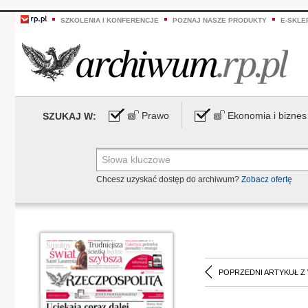
SZKOLENIA I KONFERENCJE
POZNAJ NASZE PRODUKTY
E-SKLE
Prawo
Ekonomia i biznes
SZUKAJ W:
Chcesz uzyskać dostęp do archiwum?
Zobacz ofertę
POPRZEDNI ARTYKUŁ Z