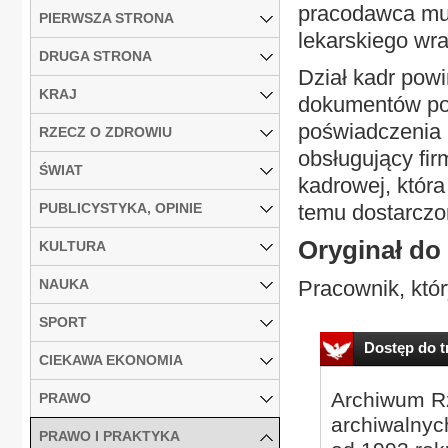
pracodawca mus
PIERWSZA STRONA
lekarskiego wr
DRUGA STRONA
Dział kadr powi
KRAJ
dokumentów pot
poświadczenia n
RZECZ O ZDROWIU
obsługujący fi
ŚWIAT
kadrowej, któr
PUBLICYSTYKA, OPINIE
temu dostarczo
Oryginał do
KULTURA
NAUKA
Pracownik, któr
SPORT
Dostęp do tr
CIEKAWA EKONOMIA
Archiwum Rz
PRAWO
archiwalnyc
PRAWO I PRAKTYKA