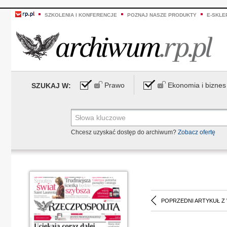
SZKOLENIA I KONFERENCJE
POZNAJ NASZE PRODUKTY
E-SKLE
Prawo
Ekonomia i biznes
SZUKAJ W:
Chcesz uzyskać dostęp do archiwum?
Zobacz ofertę
POPRZEDNI ARTYKUŁ Z