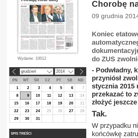
Chorobę na 
09 grudnia 201
Koniec etatow
automatyczne
dokumentacyjn
do ZUS zwolni
Wydanie:
10012
- Podwładny, 
grudzień
2014
«
»
przyniósł zwol
PN
WT
ŚR
CZ
PT
SB
ND
stycznia 2015
1
2
3
4
5
6
7
przekazać to 
8
9
10
11
12
13
14
złożyć jeszcze
15
16
17
18
19
20
21
22
23
24
25
26
27
28
Tak.
29
30
31
W przypadku ni
końcówkę zatru
SPIS TREŚCI