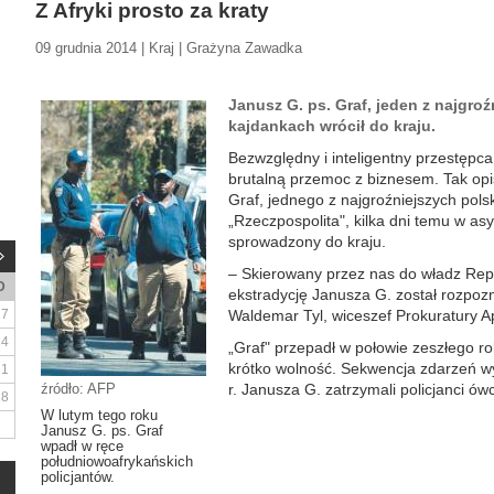
Z Afryki prosto za kraty
09 grudnia 2014 | Kraj | Grażyna Zawadka
Janusz G. ps. Graf, jeden z najgr
kajdankach wrócił do kraju.
Bezwzględny i inteligentny przestępca,
brutalną przemoc z biznesem. Tak opi
Graf, jednego z najgroźniejszych polsk
„Rzeczpospolita", kilka dni temu w asy
sprowadzony do kraju.
– Skierowany przez nas do władz Repu
D
ekstradycję Janusza G. został rozpoz
7
Waldemar Tyl, wiceszef Prokuratury A
14
„Graf" przepadł w połowie zeszłego 
krótko wolność. Sekwencja zdarzeń wy
21
źródło: AFP
r. Janusza G. zatrzymali policjanci ó
28
W lutym tego roku
Janusz G. ps. Graf
wpadł w ręce
południowoafrykańskich
policjantów.