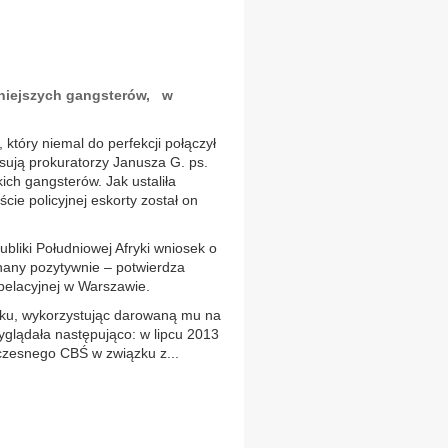
oźniejszych gangsterów, w
 który niemal do perfekcji połączył
sują prokuratorzy Janusza G. ps.
ich gangsterów. Jak ustaliła
ście policyjnej eskorty został on
bliki Południowej Afryki wniosek o
nany pozytywnie – potwierdza
pelacyjnej w Warszawie.
roku, wykorzystując darowaną mu na
glądała następująco: w lipcu 2013
wczesnego CBŚ w związku z...