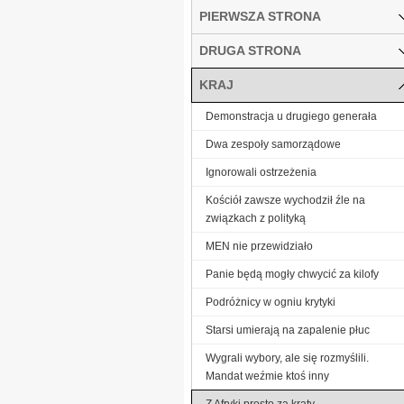
PIERWSZA STRONA
DRUGA STRONA
KRAJ
Demonstracja u drugiego generała
Dwa zespoły samorządowe
Ignorowali ostrzeżenia
Kościół zawsze wychodził źle na
związkach z polityką
MEN nie przewidziało
Panie będą mogły chwycić za kilofy
Podróżnicy w ogniu krytyki
Starsi umierają na zapalenie płuc
Wygrali wybory, ale się rozmyślili.
Mandat weźmie ktoś inny
Z Afryki prosto za kraty