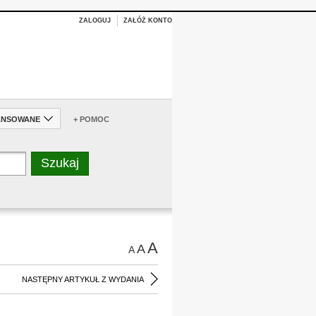
ZALOGUJ
ZAŁÓŻ KONTO
ANSOWANE
+ POMOC
A
A
A
NASTĘPNY ARTYKUŁ Z WYDANIA