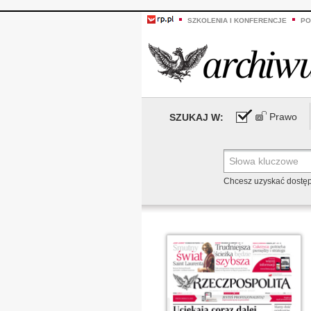
SZKOLENIA I KONFERENCJE
PO
Prawo
SZUKAJ W:
Chcesz uzyskać dostę