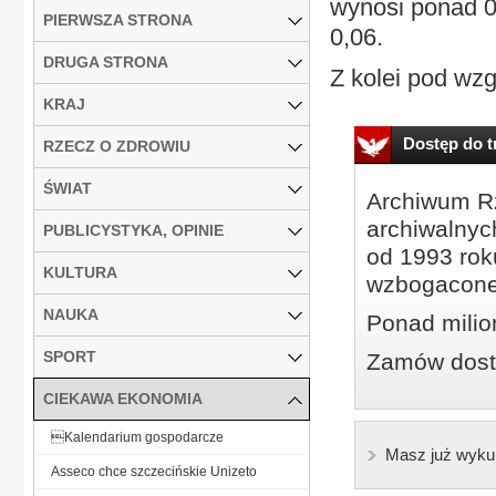
wynosi ponad 0,
PIERWSZA STRONA
0,06.
DRUGA STRONA
Z kolei pod wzg
KRAJ
Dostęp do tr
RZECZ O ZDROWIU
ŚWIAT
Archiwum Rz
archiwalnyc
PUBLICYSTYKA, OPINIE
od 1993 roku
KULTURA
wzbogacone
NAUKA
Ponad milio
SPORT
Zamów dostę
CIEKAWA EKONOMIA
Kalendarium gospodarcze
Masz już wyku
Asseco chce szczecińskie Unizeto