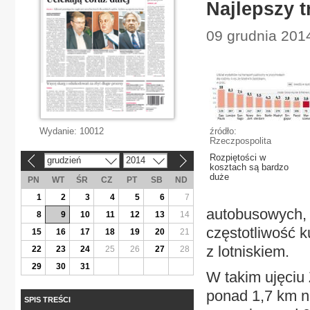
Najlepszy 
09 grudnia 201
Wydanie:
10012
źródło:
Rzeczpospolita
Rozpiętości w
grudzień
2014
«
»
kosztach są bardzo
duże
PN
WT
ŚR
CZ
PT
SB
ND
1
2
3
4
5
6
7
autobusowych, t
8
9
10
11
12
13
14
częstotliwość k
15
16
17
18
19
20
21
z lotniskiem.
22
23
24
25
26
27
28
29
30
31
W takim ujęciu
ponad 1,7 km n
SPIS TREŚCI