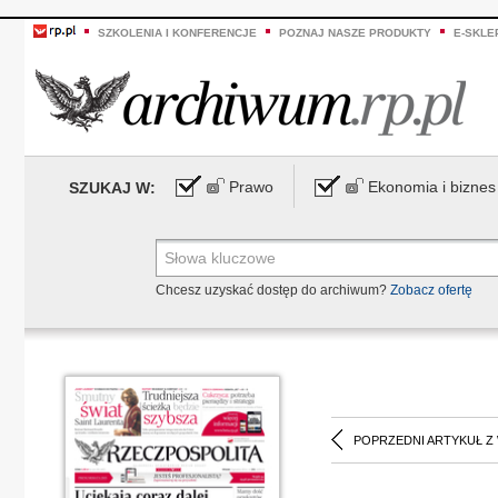
SZKOLENIA I KONFERENCJE
POZNAJ NASZE PRODUKTY
E-SKLE
Prawo
Ekonomia i biznes
SZUKAJ W:
Chcesz uzyskać dostęp do archiwum?
Zobacz ofertę
POPRZEDNI ARTYKUŁ Z