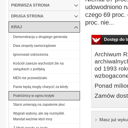
PIERWSZA STRONA
udowodniono na
czego 69 proc.
DRUGA STRONA
proc. nie...
KRAJ
Demonstracja u drugiego generała
Dostęp do tr
Dwa zespoły samorządowe
Archiwum Rz
Ignorowali ostrzeżenia
archiwalnyc
Kościół zawsze wychodził źle na
od 1993 roku
związkach z polityką
wzbogacone
MEN nie przewidziało
Ponad milio
Panie będą mogły chwycić za kilofy
Zamów dostę
Podróżnicy w ogniu krytyki
Starsi umierają na zapalenie płuc
Wygrali wybory, ale się rozmyślili.
Mandat weźmie ktoś inny
Masz już wyku
Z Afryki prosto za kraty