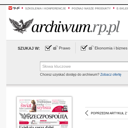
SZKOLENIA I KONFERENCJE
POZNAJ NASZE PRODUKTY
E-SKLE
Prawo
Ekonomia i biznes
SZUKAJ W:
Chcesz uzyskać dostęp do archiwum?
Zobacz ofertę
POPRZEDNI ARTYKUŁ Z