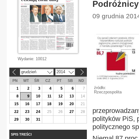
Podróżnicy
09 grudnia 2014
Wydanie:
10012
grudzień
2014
«
»
PN
WT
ŚR
CZ
PT
SB
ND
źródło:
1
2
3
4
5
6
7
Rzeczpospolita
8
9
10
11
12
13
14
15
16
17
18
19
20
21
przeprowadzany
22
23
24
25
26
27
28
polityków PiS, 
29
30
31
politycznego s
SPIS TREŚCI
Niemal 87 proc