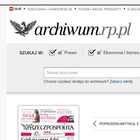
SZKOLENIA I KONFERENCJE
POZNAJ NASZE PRODUKTY
E-SKLE
Prawo
Ekonomia i biznes
SZUKAJ W:
Chcesz uzyskać dostęp do archiwum?
Zobacz ofertę
POPRZEDNI ARTYKUŁ Z