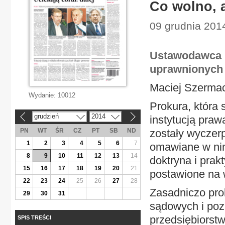
Co wolno, 
09 grudnia 201
Ustawodawca p
uprawnionych 
Maciej Szerma
Wydanie:
10012
Prokura, która 
grudzień
2014
instytucją prawa
«
»
PN
WT
ŚR
CZ
PT
SB
ND
zostały wyczer
1
2
3
4
5
6
7
omawiane w nin
8
9
10
11
12
13
14
doktryna i pra
15
16
17
18
19
20
21
postawione na 
22
23
24
25
26
27
28
Zasadniczo pro
29
30
31
sądowych i poz
przedsiębiorstw
SPIS TREŚCI