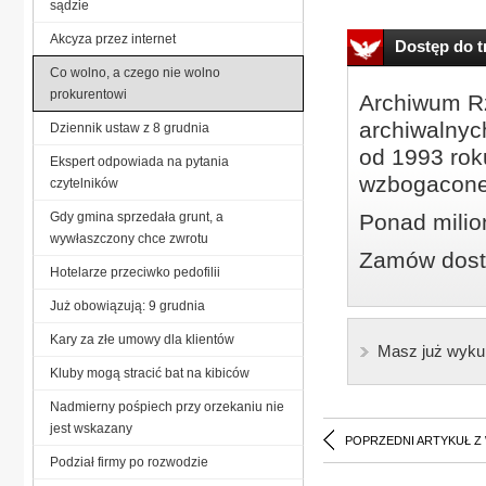
sądzie
Akcyza przez internet
Dostęp do tr
Co wolno, a czego nie wolno
prokurentowi
Archiwum Rz
archiwalnyc
Dziennik ustaw z 8 grudnia
od 1993 roku
Ekspert odpowiada na pytania
wzbogacone
czytelników
Gdy gmina sprzedała grunt, a
Ponad milio
wywłaszczony chce zwrotu
Zamów dostę
Hotelarze przeciwko pedofilii
Już obowiązują: 9 grudnia
Kary za złe umowy dla klientów
Masz już wyku
Kluby mogą stracić bat na kibiców
Nadmierny pośpiech przy orzekaniu nie
jest wskazany
POPRZEDNI ARTYKUŁ Z
Podział firmy po rozwodzie