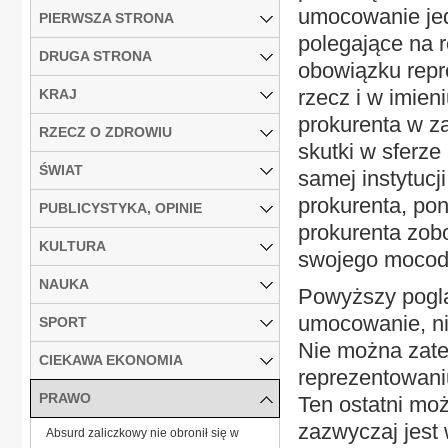
umocowanie jed
PIERWSZA STRONA
polegające na 
DRUGA STRONA
obowiązku repr
rzecz i w imie
KRAJ
prokurenta w z
RZECZ O ZDROWIU
skutki w sferz
ŚWIAT
samej instytucj
prokurenta, pon
PUBLICYSTYKA, OPINIE
prokurenta zobo
KULTURA
swojego mocod
NAUKA
Powyższy poglą
umocowanie, ni
SPORT
Nie można zate
CIEKAWA EKONOMIA
reprezentowani
PRAWO
Ten ostatni mo
zazwyczaj jest 
Absurd zaliczkowy nie obronił się w