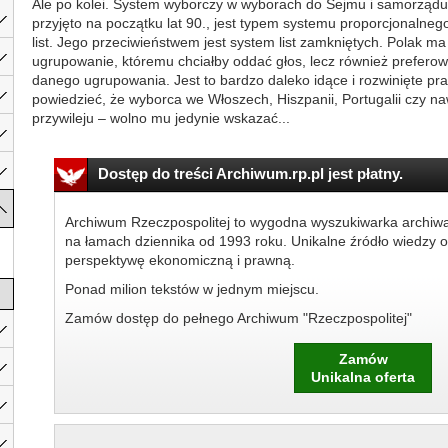
Ale po kolei. System wyborczy w wyborach do Sejmu i samorządu t
przyjęto na początku lat 90., jest typem systemu proporcjonal
list. Jego przeciwieństwem jest system list zamkniętych. Polak m
ugrupowanie, któremu chciałby oddać głos, lecz również prefer
danego ugrupowania. Jest to bardzo daleko idące i rozwinięte p
powiedzieć, że wyborca we Włoszech, Hiszpanii, Portugalii czy 
przywileju – wolno mu jedynie wskazać...
Dostęp do treści Archiwum.rp.pl jest płatny.
Archiwum Rzeczpospolitej to wygodna wyszukiwarka archiw
na łamach dziennika od 1993 roku. Unikalne źródło wiedzy o
perspektywę ekonomiczną i prawną.
Ponad milion tekstów w jednym miejscu.
Zamów dostęp do pełnego Archiwum "Rzeczpospolitej"
Zamów
Unikalna oferta