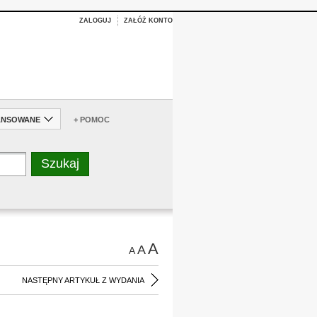
ZALOGUJ
ZAŁÓŻ KONTO
ANSOWANE
+ POMOC
A
A
A
NASTĘPNY ARTYKUŁ Z WYDANIA