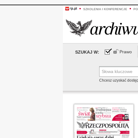
SZKOLENIA I KONFERENCJE
PO
Prawo
SZUKAJ W:
Chcesz uzyskać dostę