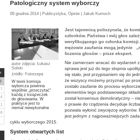
Patologiczny system wyborczy
09 grudnia 2014 | Publicystyka, Opinie | Jakub Kumoch
Jest tajemnicą poliszynela, że kom
członków. Państwa i mój głos zależ
weryfikującego go członka komisji.
mężowie zaufania mogą jedynie „mn
liczenia głosów – pisze ekspert.
Nie zamierzam wracać do wydarzeń z 1
autor zdjęcia: Łukasz
Solski
sprawa jest już do tego stopnia upoli
źródło: Fotorzepa
się stało, jest przypisaniem się do je
że wszyscy możemy przyznać po prost
D
W teorii komisja
wyborcza powinna
zostało zaufanie do procesu wyborcze
7
wspólnie „przeczytać”
elementów tego podstawowego składn
każdą z książeczek
14
został konsensus demokratyczny – nie
do głosowania. W
praktyce jest to
o prawie do rządzenia decyduje liczba
21
niemal niewykonalne
pozwala wyłonić zwycięzcę wyborów. 
28
jest jednym z najpoważniejszych zad
cyklu wyborczego 2015.
System otwartych list