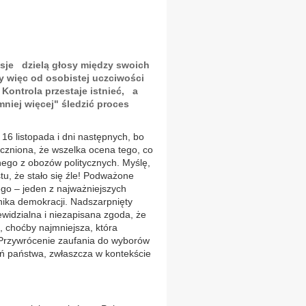
isje dzielą głosy między swoich
y więc od osobistej uczciwości
 Kontrola przestaje istnieć, a
iej więcej" śledzić proces
6 listopada i dni następnych, bo
tyczniona, że wszelka ocena tego, co
dnego z obozów politycznych. Myślę,
u, że stało się źle! Podważone
go – jeden z najważniejszych
ika demokracji. Nadszarpnięty
widzialna i niezapisana zgoda, że
, choćby najmniejsza, która
Przywrócenie zaufania do wyborów
ań państwa, zwłaszcza w kontekście