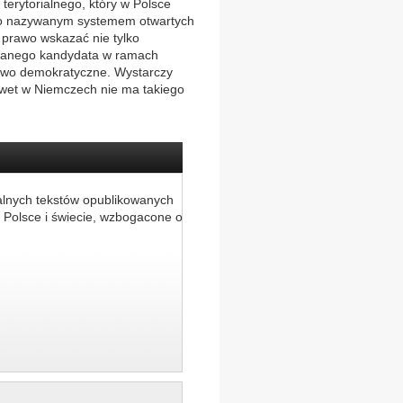
erytorialnego, który w Polsce
nego nazywanym systemem otwartych
a prawo wskazać nie tylko
owanego kandydata w ramach
rawo demokratyczne. Wystarczy
nawet w Niemczech nie ma takiego
alnych tekstów opublikowanych
 Polsce i świecie, wzbogacone o