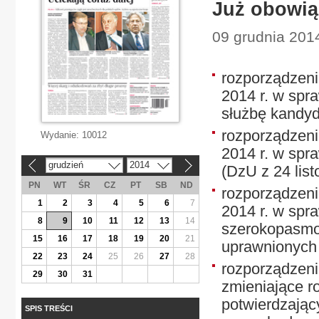
Już obowią
09 grudnia 2014
rozporządzeni
2014 r. w spr
służbę kandyd
rozporządzeni
Wydanie:
10012
2014 r. w spr
grudzień
2014
«
»
(DzU z 24 list
PN
WT
ŚR
CZ
PT
SB
ND
rozporządzenie
1
2
3
4
5
6
7
2014 r. w spr
8
9
10
11
12
13
14
szerokopasmow
15
16
17
18
19
20
21
uprawnionych 
22
23
24
25
26
27
28
rozporządzenie
29
30
31
zmieniające 
potwierdzając
SPIS TREŚCI