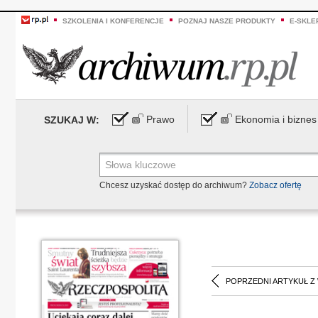
SZKOLENIA I KONFERENCJE
POZNAJ NASZE PRODUKTY
E-SKLE
Prawo
Ekonomia i biznes
SZUKAJ W:
Chcesz uzyskać dostęp do archiwum?
Zobacz ofertę
POPRZEDNI ARTYKUŁ Z