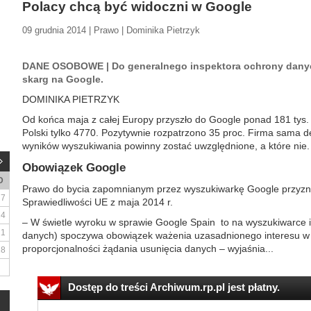
Polacy chcą być widoczni w Google
09 grudnia 2014 | Prawo | Dominika Pietrzyk
DANE OSOBOWE | Do generalnego inspektora ochrony danyc
skarg na Google.
DOMINIKA PIETRZYK
Od końca maja z całej Europy przyszło do Google ponad 181 tys.
Polski tylko 4770. Pozytywnie rozpatrzono 35 proc. Firma sama de
wyników wyszukiwania powinny zostać uwzględnione, a które nie.
Obowiązek Google
D
Prawo do bycia zapomnianym przez wyszukiwarkę Google przyzn
7
Sprawiedliwości UE z maja 2014 r.
14
– W świetle wyroku w sprawie Google Spain to na wyszukiwarce i
21
danych) spoczywa obowiązek ważenia uzasadnionego interesu w 
proporcjonalności żądania usunięcia danych – wyjaśnia...
28
Dostęp do treści Archiwum.rp.pl jest płatny.