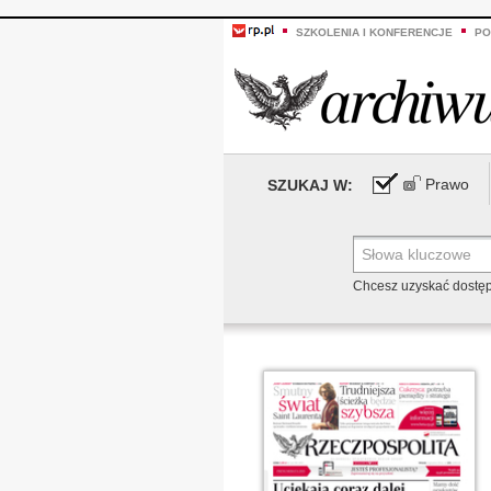
SZKOLENIA I KONFERENCJE
PO
Prawo
SZUKAJ W:
Chcesz uzyskać dostę