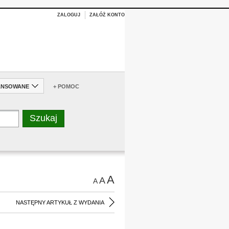
ZALOGUJ
ZAŁÓŻ KONTO
ANSOWANE
+ POMOC
A
A
A
NASTĘPNY ARTYKUŁ Z WYDANIA