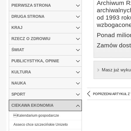
Archiwum Rz
PIERWSZA STRONA
archiwalnyc
DRUGA STRONA
od 1993 roku
wzbogacone
KRAJ
Ponad milio
RZECZ O ZDROWIU
Zamów dostę
ŚWIAT
PUBLICYSTYKA, OPINIE
Masz już wyku
KULTURA
NAUKA
SPORT
POPRZEDNI ARTYKUŁ Z
CIEKAWA EKONOMIA
Kalendarium gospodarcze
Asseco chce szczecińskie Unizeto