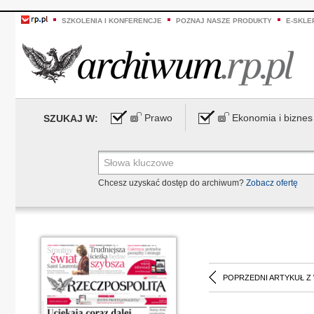
SZKOLENIA I KONFERENCJE
POZNAJ NASZE PRODUKTY
E-SKLE
Prawo
Ekonomia i biznes
SZUKAJ W:
Chcesz uzyskać dostęp do archiwum?
Zobacz ofertę
POPRZEDNI ARTYKUŁ Z