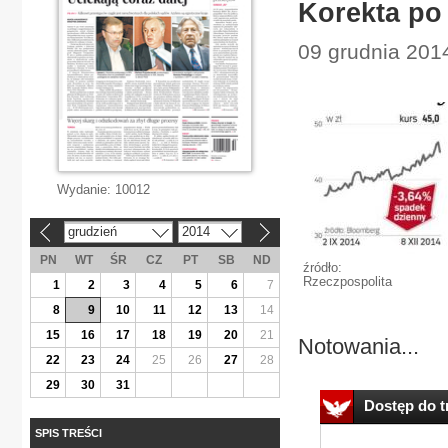
Korekta po
09 grudnia 201
Wydanie:
10012
grudzień
2014
«
»
PN
WT
ŚR
CZ
PT
SB
ND
źródło:
Rzeczpospolita
1
2
3
4
5
6
7
8
9
10
11
12
13
14
15
16
17
18
19
20
21
Notowania...
22
23
24
25
26
27
28
29
30
31
Dostęp do tr
SPIS TREŚCI