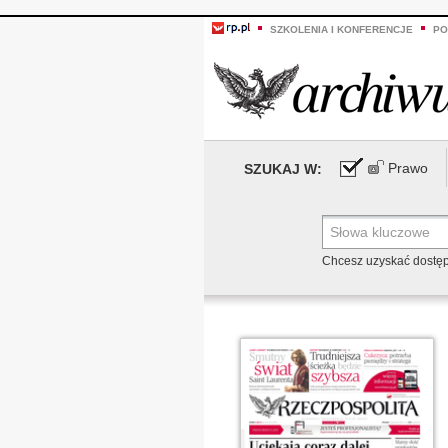
SZKOLENIA I KONFERENCJE
PO
Prawo
SZUKAJ W:
Chcesz uzyskać dostę