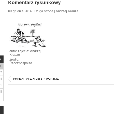
Komentarz rysunkowy
09 grudnia 2014 | Druga strona | Andrzej Krauze
autor zdjęcia: Andrzej
Krauze
źródło:
Rzeczpospolita
D
7
14
POPRZEDNI ARTYKUŁ Z WYDANIA
21
28