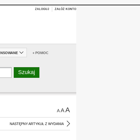
ZALOGUJ
ZAŁÓŻ KONTO
ANSOWANE
+ POMOC
A
A
A
NASTĘPNY ARTYKUŁ Z WYDANIA