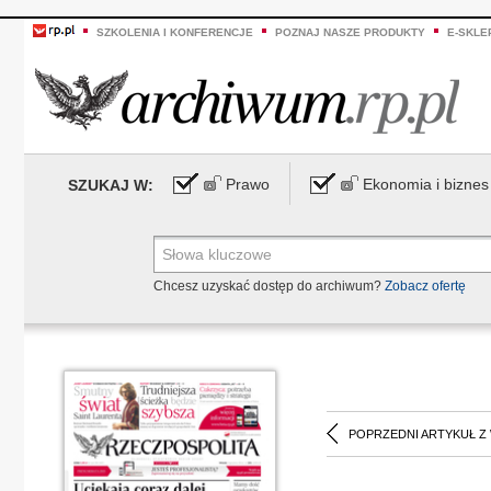
SZKOLENIA I KONFERENCJE
POZNAJ NASZE PRODUKTY
E-SKLE
Prawo
Ekonomia i biznes
SZUKAJ W:
Chcesz uzyskać dostęp do archiwum?
Zobacz ofertę
POPRZEDNI ARTYKUŁ Z