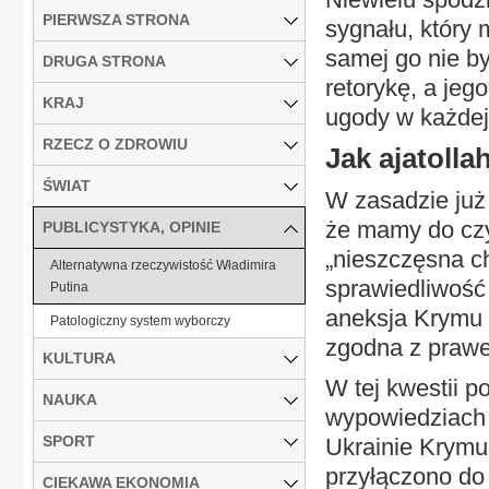
PIERWSZA STRONA
sygnału, który 
samej go nie by
DRUGA STRONA
retorykę, a je
KRAJ
ugody w każdej
RZECZ O ZDROWIU
Jak ajatolla
ŚWIAT
W zasadzie już 
że mamy do czy
PUBLICYSTYKA, OPINIE
„nieszczęsna c
Alternatywna rzeczywistość Władimira
sprawiedliwość 
Putina
aneksja Krymu b
Patologiczny system wyborczy
zgodna z praw
KULTURA
W tej kwestii p
NAUKA
wypowiedziach 
SPORT
Ukrainie Krymu
przyłączono do
CIEKAWA EKONOMIA