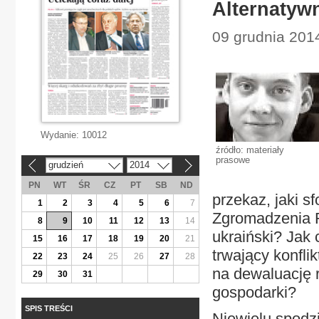
Alternatyw
09 grudnia 2014
Wydanie:
10012
źródło: materiały
prasowe
grudzień
2014
«
»
PN
WT
ŚR
CZ
PT
SB
ND
przekaz, jaki s
1
2
3
4
5
6
7
Zgromadzenia F
8
9
10
11
12
13
14
ukraiński? Jak
15
16
17
18
19
20
21
trwający konfli
22
23
24
25
26
27
28
na dewaluację r
29
30
31
gospodarki?
SPIS TREŚCI
Niewielu spodz