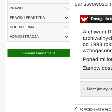
państwowości ro
PRAWO
PRAWO I PRAKTYKA
Dostęp do tr
DOBRA FIRMA
Archiwum Rz
ADMINISTRACJA
archiwalnyc
od 1993 roku
wzbogacone
Zamów abonament
Ponad milio
Zamów dostę
Masz już wyku
POPRZEDNI ARTYKUŁ Z