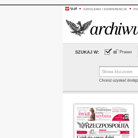
SZKOLENIA I KONFERENCJE
PO
Prawo
SZUKAJ W:
Chcesz uzyskać dostę