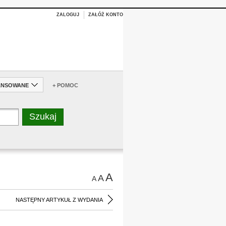
ZALOGUJ
ZAŁÓŻ KONTO
ANSOWANE
+ POMOC
A
A
A
NASTĘPNY ARTYKUŁ Z WYDANIA