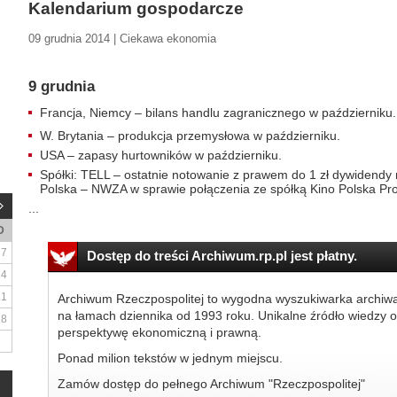
Kalendarium gospodarcze
09 grudnia 2014 | Ciekawa ekonomia
9 grudnia
Francja, Niemcy – bilans handlu zagranicznego w październiku.
W. Brytania – produkcja przemysłowa w październiku.
USA – zapasy hurtowników w październiku.
Spółki: TELL – ostatnie notowanie z prawem do 1 zł dywidendy 
Polska – NWZA w sprawie połączenia ze spółką Kino Polska Pr
...
D
7
Dostęp do treści Archiwum.rp.pl jest płatny.
14
21
Archiwum Rzeczpospolitej to wygodna wyszukiwarka archiw
na łamach dziennika od 1993 roku. Unikalne źródło wiedzy o
28
perspektywę ekonomiczną i prawną.
Ponad milion tekstów w jednym miejscu.
Zamów dostęp do pełnego Archiwum "Rzeczpospolitej"