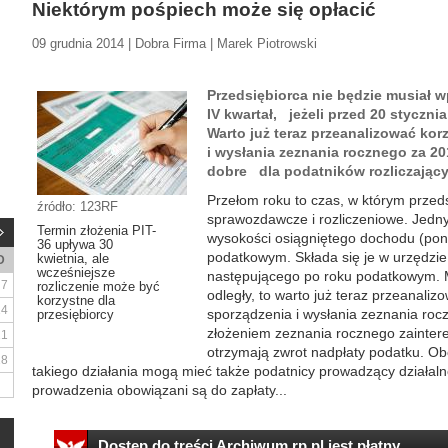
Niektórym pośpiech może się opłacić
09 grudnia 2014 | Dobra Firma | Marek Piotrowski
Przedsiębiorca nie będzie musiał w
IV kwartał, jeżeli przed 20 styczni
Warto już teraz przeanalizować ko
i wysłania zeznania rocznego za 20
dobre dla podatników rozliczającyc
Przełom roku to czas, w którym przeds
źródło: 123RF
sprawozdawcze i rozliczeniowe. Jedny
Termin złożenia PIT-
wysokości osiągniętego dochodu (poni
36 upływa 30
podatkowym. Składa się je w urzędzi
kwietnia, ale
D
wcześniejsze
następującego po roku podatkowym. M
7
rozliczenie może być
odległy, to warto już teraz przeanali
korzystne dla
14
sporządzenia i wysłania zeznania ro
przesiębiorcy
złożeniem zeznania rocznego zaintere
21
otrzymają zwrot nadpłaty podatku. Ob
28
takiego działania mogą mieć także podatnicy prowadzący działalno
prowadzenia obowiązani są do zapłaty...
Dostęp do treści Archiwum.rp.pl jest płatny.