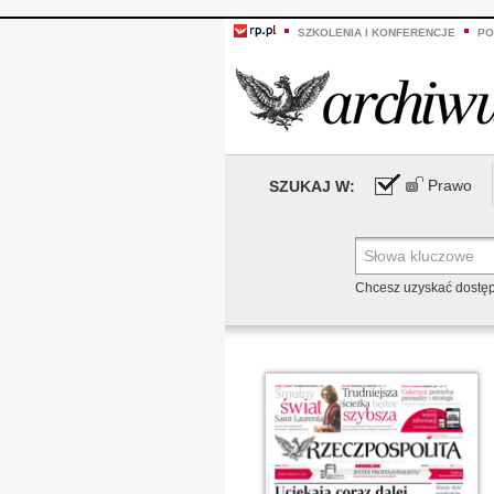
SZKOLENIA I KONFERENCJE
PO
Prawo
SZUKAJ W:
Chcesz uzyskać dostę