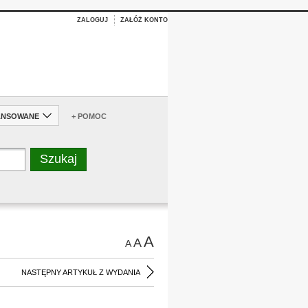
ZALOGUJ
ZAŁÓŻ KONTO
ANSOWANE
+ POMOC
A
A
A
NASTĘPNY ARTYKUŁ Z WYDANIA