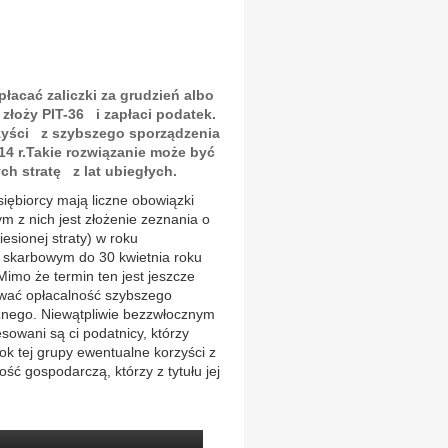
płacać zaliczki za grudzień albo
a złoży PIT-36 i zapłaci podatek.
rzyści z szybszego sporządzenia
14 r.Takie rozwiązanie może być
h stratę z lat ubiegłych.
iębiorcy mają liczne obowiązki
m z nich jest złożenie zeznania o
esionej straty) w roku
e skarbowym do 30 kwietnia roku
imo że termin ten jest jeszcze
zować opłacalność szybszego
cznego. Niewątpliwie bezzwłocznym
sowani są ci podatnicy, którzy
ok tej grupy ewentualne korzyści z
ść gospodarczą, którzy z tytułu jej