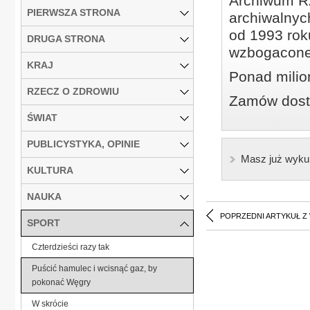
Archiwum Rz
PIERWSZA STRONA
archiwalnyc
od 1993 roku
DRUGA STRONA
wzbogacone
KRAJ
Ponad milio
RZECZ O ZDROWIU
Zamów dostę
ŚWIAT
PUBLICYSTYKA, OPINIE
Masz już wyku
KULTURA
NAUKA
POPRZEDNI ARTYKUŁ Z
SPORT
Czterdzieści razy tak
Puścić hamulec i wcisnąć gaz, by
pokonać Węgry
W skrócie