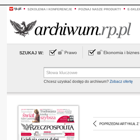
SZKOLENIA I KONFERENCJE
POZNAJ NASZE PRODUKTY
E-SKLE
Prawo
Ekonomia i biznes
SZUKAJ W:
Chcesz uzyskać dostęp do archiwum?
Zobacz ofertę
POPRZEDNI ARTYKUŁ Z