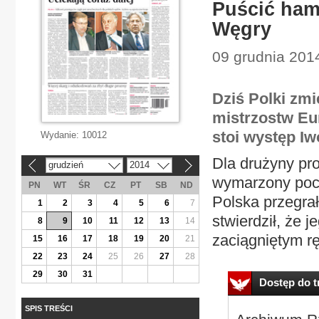
Puścić ham
Węgry
09 grudnia 2014
Dziś Polki zm
mistrzostw Eu
stoi występ I
Wydanie:
10012
Dla drużyny pr
grudzień
2014
«
»
wymarzony pocz
PN
WT
ŚR
CZ
PT
SB
ND
Polska przegrał
1
2
3
4
5
6
7
stwierdził, że 
8
9
10
11
12
13
14
zaciągniętym r
15
16
17
18
19
20
21
22
23
24
25
26
27
28
29
30
31
Dostęp do tr
SPIS TREŚCI