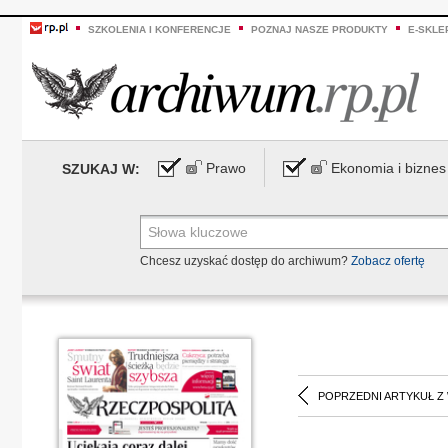
SZKOLENIA I KONFERENCJE
POZNAJ NASZE PRODUKTY
E-SKLE
Prawo
Ekonomia i biznes
SZUKAJ W:
Chcesz uzyskać dostęp do archiwum?
Zobacz ofertę
POPRZEDNI ARTYKUŁ Z