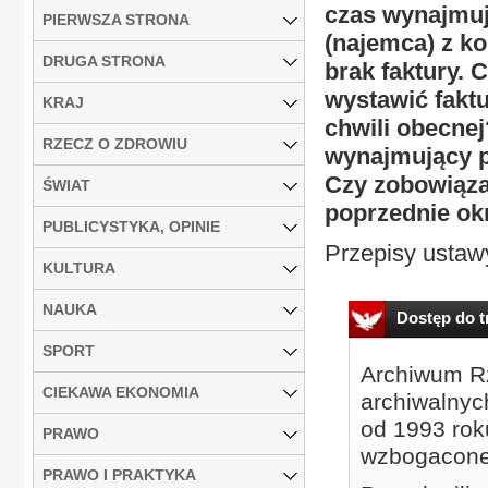
czas wynajmuj
PIERWSZA STRONA
(najemca) z ko
DRUGA STRONA
brak faktury. 
wystawić faktu
KRAJ
chwili obecnej
RZECZ O ZDROWIU
wynajmujący 
Czy zobowiąza
ŚWIAT
poprzednie okr
PUBLICYSTYKA, OPINIE
Przepisy ustawy
KULTURA
NAUKA
Dostęp do tr
SPORT
Archiwum Rz
CIEKAWA EKONOMIA
archiwalnyc
od 1993 roku
PRAWO
wzbogacone
PRAWO I PRAKTYKA