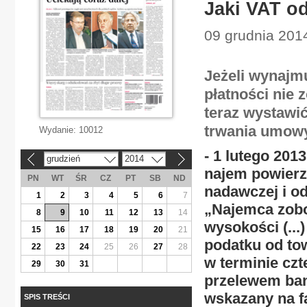
Jaki VAT o
09 grudnia 2014
Jeżeli wynajmu
płatności nie 
teraz wystawić
trwania umowy
Wydanie:
10012
- 1 lutego 20
grudzień
2014
«
»
najem powierz
PN
WT
ŚR
CZ
PT
SB
ND
nadawczej i od
1
2
3
4
5
6
7
„Najemca zobo
8
9
10
11
12
13
14
wysokości (...
15
16
17
18
19
20
21
podatku od tow
22
23
24
25
26
27
28
w terminie czt
29
30
31
przelewem ba
wskazany na fa
SPIS TREŚCI