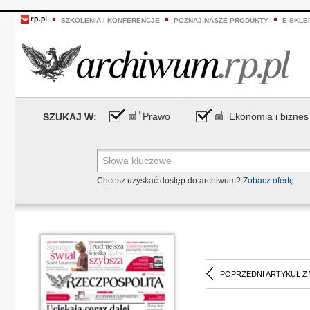
SZKOLENIA I KONFERENCJE
POZNAJ NASZE PRODUKTY
E-SKLE
Prawo
Ekonomia i biznes
SZUKAJ W:
Chcesz uzyskać dostęp do archiwum?
Zobacz ofertę
POPRZEDNI ARTYKUŁ Z