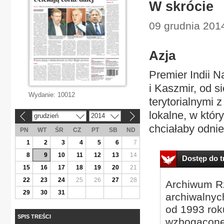
W skrócie
09 grudnia 2014
Azja
Premier Indii 
i Kaszmir, od 
Wydanie:
10012
terytorialnymi
lokalne, w któr
grudzień
2014
«
»
chciałaby odnie
PN
WT
ŚR
CZ
PT
SB
ND
1
2
3
4
5
6
7
8
9
10
11
12
13
14
Dostęp do tr
15
16
17
18
19
20
21
22
23
24
25
26
27
28
Archiwum Rz
29
30
31
archiwalnyc
od 1993 roku
SPIS TREŚCI
wzbogacone