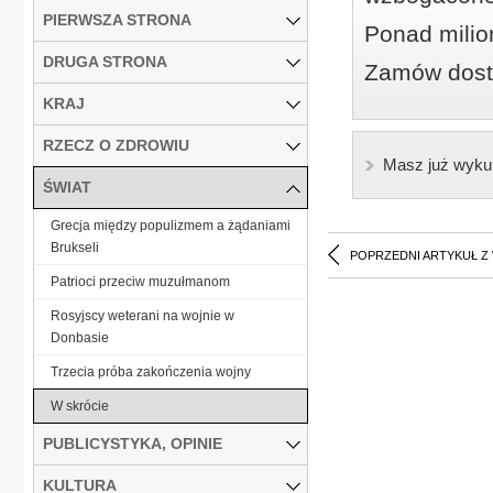
PIERWSZA STRONA
Ponad milio
DRUGA STRONA
Zamów dostę
KRAJ
RZECZ O ZDROWIU
Masz już wyku
ŚWIAT
Grecja między populizmem a żądaniami
Brukseli
POPRZEDNI ARTYKUŁ Z
Patrioci przeciw muzułmanom
Rosyjscy weterani na wojnie w
Donbasie
Trzecia próba zakończenia wojny
W skrócie
PUBLICYSTYKA, OPINIE
KULTURA