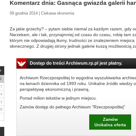
Komentarz dnia: Gasnąca gwiazda galerii h
09 grudnia 2014 | Ciekawa ekonomia
Za jakie grzechy? – pytam siebie niemal za każdym razem, gdy 
Narzekam, ale i tak, przynajmniej od czasu do czasu, robię tam z
którym nie odpowiadają tłumy, trudności ze znalezieniem miejsca 
słonecznego. Z drugiej strony jednak galerie kuszą możliwością zał
Dostęp do treści Archiwum.rp.pl jest płatny.
Archiwum Rzeczpospolitej to wygodna wyszukiwarka archiw
D
na łamach dziennika od 1993 roku. Unikalne źródło wiedzy o
7
perspektywę ekonomiczną i prawną.
14
Ponad milion tekstów w jednym miejscu.
21
Zamów dostęp do pełnego Archiwum "Rzeczpospolitej"
28
Zamów
Unikalna oferta