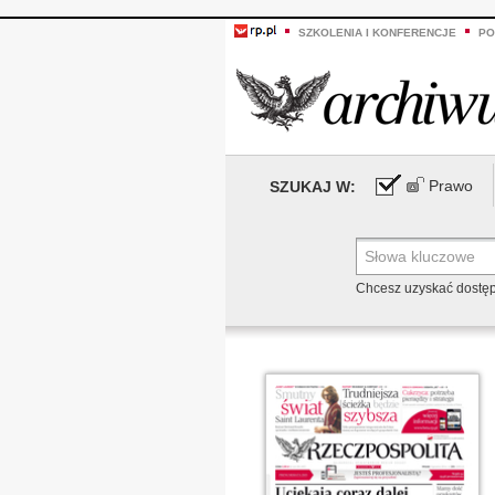
SZKOLENIA I KONFERENCJE
PO
Prawo
SZUKAJ W:
Chcesz uzyskać dostę