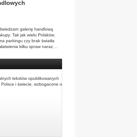
andlowych
odwiedzam galerię handlową.
akupy. Tak jak wielu Polaków,
na parkingu czy brak światła
atwienia kilku spraw naraz....
alnych tekstów opublikowanych
 Polsce i świecie, wzbogacone o