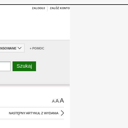
ZALOGUJ
ZAŁÓŻ KONTO
ANSOWANE
+ POMOC
A
A
A
NASTĘPNY ARTYKUŁ Z WYDANIA