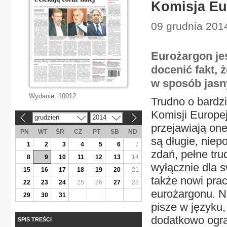
Komisja Eu
09 grudnia 2014
Eurożargon je
docenić fakt, 
w sposób jasny
Wydanie:
10012
Trudno o bardzi
Komisji Europe
grudzień
2014
«
»
przejawiają on
PN
WT
ŚR
CZ
PT
SB
ND
są długie, niep
1
2
3
4
5
6
7
zdań, pełne tr
8
9
10
11
12
13
14
wyłącznie dla 
15
16
17
18
19
20
21
także nowi pra
22
23
24
25
26
27
28
eurożargonu. N
29
30
31
pisze w języku,
dodatkowo ogra
SPIS TREŚCI