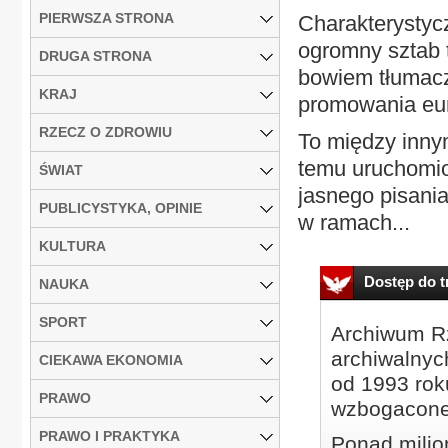
PIERWSZA STRONA
Charakterystycz
ogromny sztab 
DRUGA STRONA
bowiem tłumacz
KRAJ
promowania eur
RZECZ O ZDROWIU
To między innym
temu uruchomio
ŚWIAT
jasnego pisania
PUBLICYSTYKA, OPINIE
w ramach...
KULTURA
Dostęp do tr
NAUKA
SPORT
Archiwum Rz
archiwalnyc
CIEKAWA EKONOMIA
od 1993 roku
PRAWO
wzbogacone
PRAWO I PRAKTYKA
Ponad milio