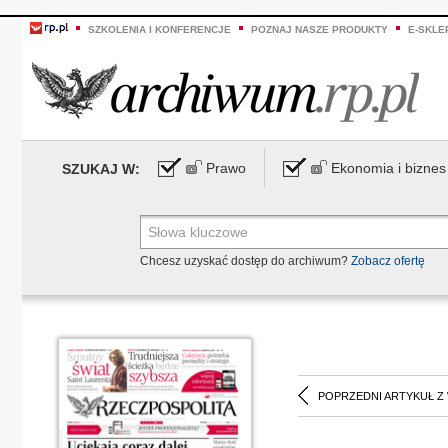
SZKOLENIA I KONFERENCJE
POZNAJ NASZE PRODUKTY
E-SKLE
Prawo
Ekonomia i biznes
SZUKAJ W:
Chcesz uzyskać dostęp do archiwum?
Zobacz ofertę
POPRZEDNI ARTYKUŁ Z