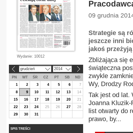
Pracodawca
09 grudnia 2014
Strategie są r
jeszcze inni bi
jakoś przeżyją
Wydanie:
10012
Zbliżająca się 
świąteczna pos
grudzień
2014
«
»
zwykle zamknie 
PN
WT
ŚR
CZ
PT
SB
ND
Wy, Drodzy Rod
1
2
3
4
5
6
7
8
9
10
11
12
13
14
Tak jest od lat
15
16
17
18
19
20
21
Joanna Kluzik-
22
23
24
25
26
27
28
list otwarty do
29
30
31
prawo, by...
SPIS TREŚCI