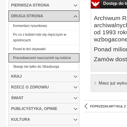
Dostęp do tr
PIERWSZA STRONA
DRUGA STRONA
Archiwum Rz
archiwalnyc
Komentarz rysunkowy
od 1993 roku
Po co z kobiet robi się mężczyzn w
wzbogacone
spódnicach
Ponad milio
Poseł to też obywatel
Pracodawcami nauczycieli są rodzice
Zamów dostę
Skargi nie tylko do Strasburga
KRAJ
Masz już wyku
RZECZ O ZDROWIU
ŚWIAT
POPRZEDNI ARTYKUŁ Z
PUBLICYSTYKA, OPINIE
KULTURA