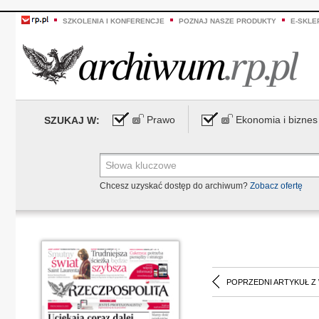
SZKOLENIA I KONFERENCJE
POZNAJ NASZE PRODUKTY
E-SKLE
Prawo
Ekonomia i biznes
SZUKAJ W:
Chcesz uzyskać dostęp do archiwum?
Zobacz ofertę
POPRZEDNI ARTYKUŁ Z