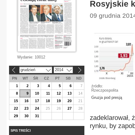
Rosyjskie 
09 grudnia 201
Wydanie:
10012
grudzień
2014
«
»
PN
WT
ŚR
CZ
PT
SB
ND
1
2
3
4
5
6
7
źródło:
Rzeczpospolita
8
9
10
11
12
13
14
Gruzja pod presją
15
16
17
18
19
20
21
22
23
24
25
26
27
28
29
30
31
zadeklarował, ż
rynku, by zapob
SPIS TREŚCI