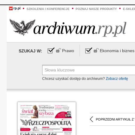
SZKOLENIA I KONFERENCJE
POZNAJ NASZE PRODUKTY
E-SKLE
Prawo
Ekonomia i biznes
SZUKAJ W:
Chcesz uzyskać dostęp do archiwum?
Zobacz ofertę
POPRZEDNI ARTYKUŁ Z