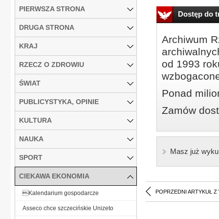
PIERWSZA STRONA
Dostęp do tr
DRUGA STRONA
Archiwum Rz
KRAJ
archiwalnyc
od 1993 roku
RZECZ O ZDROWIU
wzbogacone
ŚWIAT
Ponad milio
PUBLICYSTYKA, OPINIE
Zamów dostę
KULTURA
NAUKA
Masz już wyku
SPORT
CIEKAWA EKONOMIA
POPRZEDNI ARTYKUŁ Z
Kalendarium gospodarcze
Asseco chce szczecińskie Unizeto