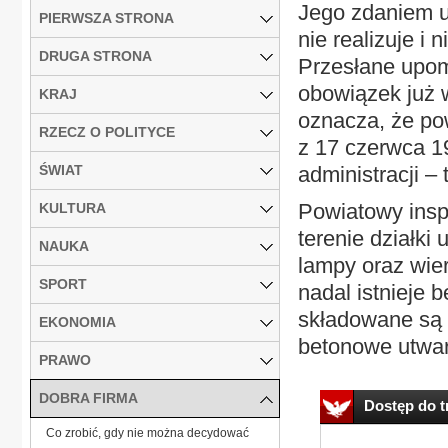
Jego zdaniem u
PIERWSZA STRONA
nie realizuje i
DRUGA STRONA
Przesłane upom
obowiązek już 
KRAJ
oznacza, że pow
RZECZ O POLITYCE
z 17 czerwca 1
ŚWIAT
administracji – 
Powiatowy inspe
KULTURA
terenie działki
NAUKA
lampy oraz wie
SPORT
nadal istnieje 
składowane są 
EKONOMIA
betonowe utward
PRAWO
DOBRA FIRMA
Dostęp do tr
Co zrobić, gdy nie można decydować