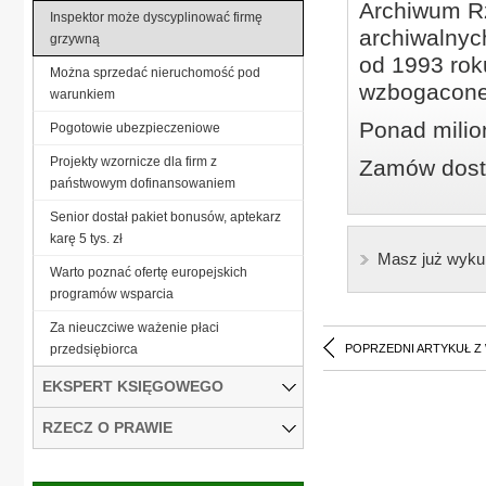
Archiwum Rz
Inspektor może dyscyplinować firmę
archiwalnyc
grzywną
od 1993 roku
Można sprzedać nieruchomość pod
wzbogacone
warunkiem
Ponad milio
Pogotowie ubezpieczeniowe
Projekty wzornicze dla firm z
Zamów dostę
państwowym dofinansowaniem
Senior dostał pakiet bonusów, aptekarz
karę 5 tys. zł
Masz już wyku
Warto poznać ofertę europejskich
programów wsparcia
Za nieuczciwe ważenie płaci
przedsiębiorca
POPRZEDNI ARTYKUŁ Z
EKSPERT KSIĘGOWEGO
RZECZ O PRAWIE