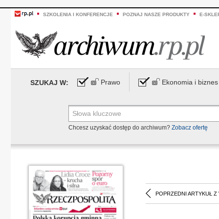
SZKOLENIA I KONFERENCJE
POZNAJ NASZE PRODUKTY
E-SKLE
Prawo
Ekonomia i biznes
SZUKAJ W:
Chcesz uzyskać dostęp do archiwum?
Zobacz ofertę
POPRZEDNI ARTYKUŁ Z