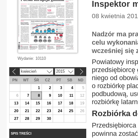
Inspektor 
08 kwietnia 20
Nadzór ma pra
celu wykonania
wcześniej się
Wydanie:
10110
Powiatowy insp
przedsiębiorcę 
kwiecień
2015
«
»
niego od obowi
PN
WT
ŚR
CZ
PT
SB
ND
o rozbiórkę pla
1
2
3
4
5
podbudową, usu
6
7
8
9
10
11
12
rozbiórkę latarn
13
14
15
16
17
18
19
20
21
22
23
24
25
26
Rozbiórka 
27
28
29
30
Przedsiębiorca
powinna zostać
SPIS TREŚCI