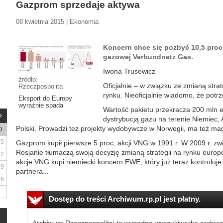
Gazprom sprzedaje aktywa
08 kwietnia 2015 | Ekonomia
Koncern chce się pozbyć 10,5 proc.
gazowej Verbundnetz Gas.
Iwona Trusewicz
źródło:
Oficjalnie – w związku ze zmianą stra
Rzeczpospolita
rynku. Nieoficjalnie wiadomo, że potrz
Eksport do Europy
wyraźnie spada
Wartość pakietu przekracza 200 mln e
dystrybucją gazu na terenie Niemiec, A
Polski. Prowadzi też projekty wydobywcze w Norwegii, ma też ma
D
5
Gazprom kupił pierwsze 5 proc. akcji VNG w 1991 r. W 2009 r. zwi
Rosjanie tłumaczą swoją decyzję zmianą strategii na rynku europ
12
akcje VNG kupi niemiecki koncern EWE, który już teraz kontroluj
19
partnera...
26
Dostęp do treści Archiwum.rp.pl jest płatny.