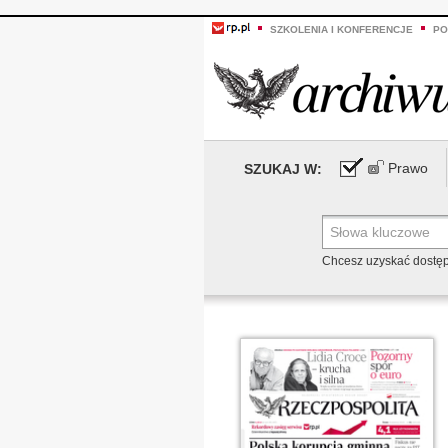
SZKOLENIA I KONFERENCJE
PO
Prawo
SZUKAJ W:
Chcesz uzyskać dostę