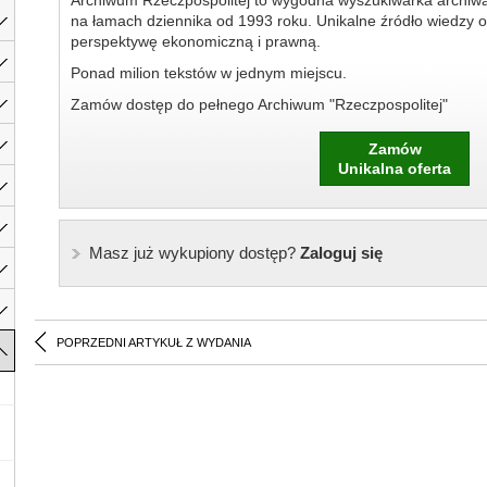
Archiwum Rzeczpospolitej to wygodna wyszukiwarka archiw
na łamach dziennika od 1993 roku. Unikalne źródło wiedzy o
perspektywę ekonomiczną i prawną.
Ponad milion tekstów w jednym miejscu.
Zamów dostęp do pełnego Archiwum "Rzeczpospolitej"
Zamów
Unikalna oferta
Masz już wykupiony dostęp?
Zaloguj się
POPRZEDNI ARTYKUŁ Z WYDANIA