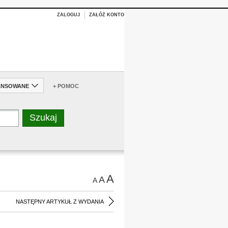
ZALOGUJ
ZAŁÓŻ KONTO
ANSOWANE
+ POMOC
A
A
A
NASTĘPNY ARTYKUŁ Z WYDANIA