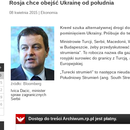
Rosja chce obejść Ukrainę od południa
08 kwietnia 2015 | Ekonomia
Kreml szuka alternatywnej drogi d
pominięciem Ukrainy. Próbuje do te
Ministrowie Turcji, Serbii, Macedonii, 
w Budapeszcie, żeby przedyskutować
strumienia". To robocza nazwa dla ga
rosyjski surowiec do granicy z Turcją,
Europejskiej.
„Turecki strumień" to następca nieu
D
Południowy Strumień (ang. South Stre
5
źródło: Bloomberg
12
Ivica Dacic, minister
spraw zagranicznych
19
Serbii
26
Dostęp do treści Archiwum.rp.pl jest płatny.