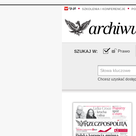
SZKOLENIA I KONFERENCJE
PO
Prawo
SZUKAJ W:
Chcesz uzyskać dostę