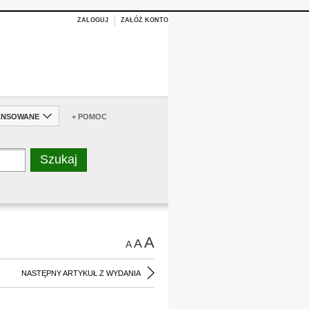
ZALOGUJ
ZAŁÓŻ KONTO
ANSOWANE
+ POMOC
A
A
A
NASTĘPNY ARTYKUŁ Z WYDANIA