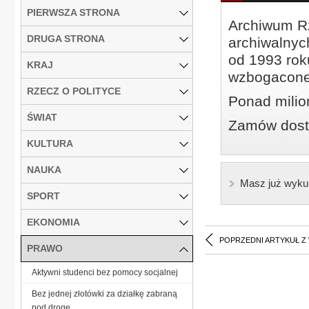
PIERWSZA STRONA
Archiwum Rz
DRUGA STRONA
archiwalnyc
od 1993 roku
KRAJ
wzbogacone
RZECZ O POLITYCE
Ponad milio
ŚWIAT
Zamów dostę
KULTURA
NAUKA
Masz już wyku
SPORT
EKONOMIA
POPRZEDNI ARTYKUŁ Z
PRAWO
Aktywni studenci bez pomocy socjalnej
Bez jednej złotówki za działkę zabraną
pod drogę