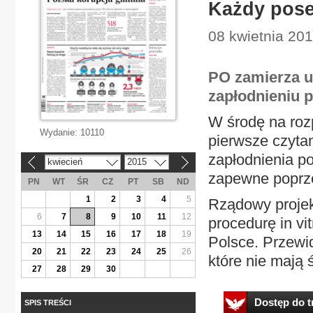
Każdy pose
08 kwietnia 201
PO zamierza u
zapłodnieniu 
W środę na roz
Wydanie:
10110
pierwsze czytan
zapłodnienia p
kwiecień
2015
«
»
zapewne poprze
PN
WT
ŚR
CZ
PT
SB
ND
1
2
3
4
5
Rządowy projek
6
7
8
9
10
11
12
procedurę in vi
13
14
15
16
17
18
19
Polsce. Przewid
20
21
22
23
24
25
26
które nie mają 
27
28
29
30
Dostęp do tr
SPIS TREŚCI