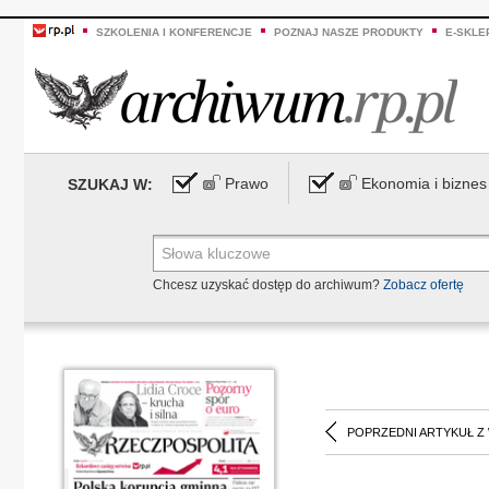
SZKOLENIA I KONFERENCJE
POZNAJ NASZE PRODUKTY
E-SKLE
Prawo
Ekonomia i biznes
SZUKAJ W:
Chcesz uzyskać dostęp do archiwum?
Zobacz ofertę
POPRZEDNI ARTYKUŁ Z