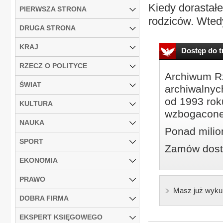
Kiedy dorastał
PIERWSZA STRONA
rodziców. Wted
DRUGA STRONA
KRAJ
Dostęp do tr
RZECZ O POLITYCE
Archiwum Rz
ŚWIAT
archiwalnyc
od 1993 roku
KULTURA
wzbogacone
NAUKA
Ponad milio
SPORT
Zamów dostę
EKONOMIA
PRAWO
Masz już wyku
DOBRA FIRMA
EKSPERT KSIĘGOWEGO