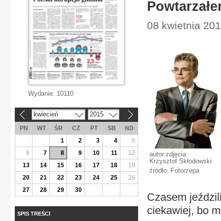
Powtarzałe
08 kwietnia 201
Wydanie:
10110
kwiecień
2015
«
»
PN
WT
ŚR
CZ
PT
SB
ND
1
2
3
4
5
6
7
8
9
10
11
12
autor zdjęcia:
Krzysztof Skłodowski
13
14
15
16
17
18
19
źródło: Fotorzepa
20
21
22
23
24
25
26
27
28
29
30
Czasem jeździl
ciekawiej, bo 
SPIS TREŚCI