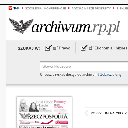
SZKOLENIA I KONFERENCJE
POZNAJ NASZE PRODUKTY
E-SKLE
Prawo
Ekonomia i biznes
SZUKAJ W:
Chcesz uzyskać dostęp do archiwum?
Zobacz ofertę
POPRZEDNI ARTYKUŁ Z