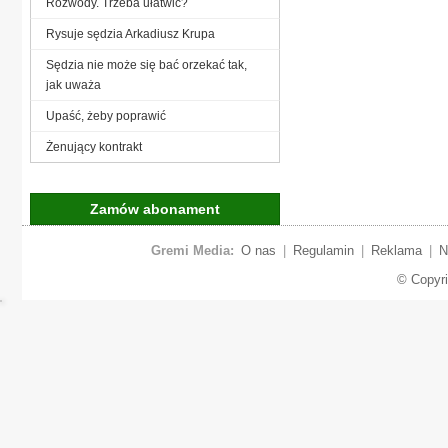
Rozwody. Trzeba ułatwić?
Rysuje sędzia Arkadiusz Krupa
Sędzia nie może się bać orzekać tak,
jak uważa
Upaść, żeby poprawić
Żenujący kontrakt
Zamów abonament
Gremi Media:
O nas
|
Regulamin
|
Reklama
|
N
© Copyr