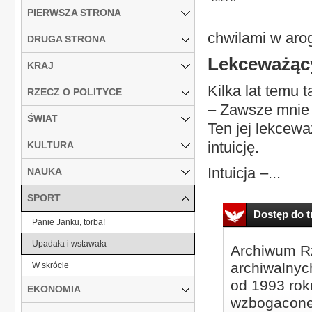
PIERWSZA STRONA
chwilami w aro
DRUGA STRONA
Lekceważąc
KRAJ
Kilka lat temu
RZECZ O POLITYCE
– Zawsze mnie 
ŚWIAT
Ten jej lekcew
intuicję.
KULTURA
Intuicja –...
NAUKA
SPORT
Dostęp do tr
Panie Janku, torba!
Upadała i wstawała
Archiwum Rz
archiwalnyc
W skrócie
od 1993 roku
EKONOMIA
wzbogacone