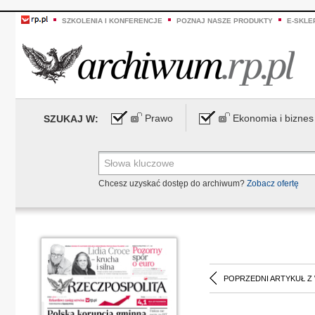
SZKOLENIA I KONFERENCJE
POZNAJ NASZE PRODUKTY
E-SKLE
Prawo
Ekonomia i biznes
SZUKAJ W:
Chcesz uzyskać dostęp do archiwum?
Zobacz ofertę
POPRZEDNI ARTYKUŁ Z