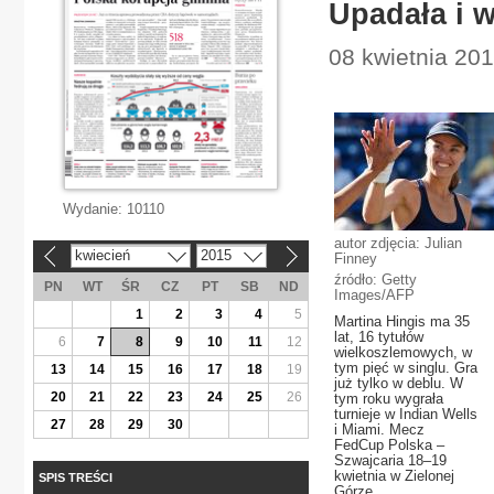
Upadała i 
08 kwietnia 201
Wydanie:
10110
autor zdjęcia: Julian
kwiecień
2015
Finney
«
»
źródło: Getty
PN
WT
ŚR
CZ
PT
SB
ND
Images/AFP
1
2
3
4
5
Martina Hingis ma 35
lat, 16 tytułów
6
7
8
9
10
11
12
wielkoszlemowych, w
tym pięć w singlu. Gra
13
14
15
16
17
18
19
już tylko w deblu. W
20
21
22
23
24
25
26
tym roku wygrała
turnieje w Indian Wells
27
28
29
30
i Miami. Mecz
FedCup Polska –
Szwajcaria 18–19
kwietnia w Zielonej
SPIS TREŚCI
Górze